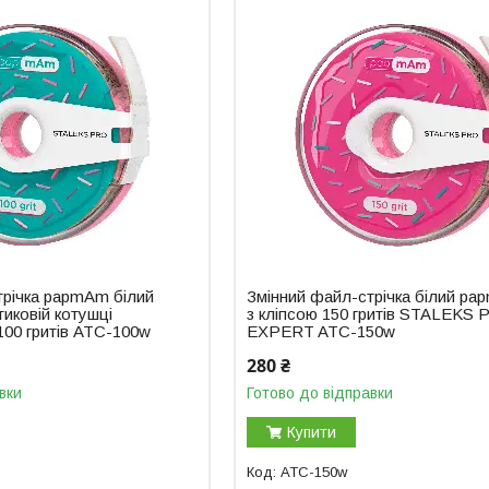
трічка papmAm білий
Змінний файл-стрічка білий p
иковій котушці
з кліпсою 150 гритів STALEKS
00 гритів ATC-100w
EXPERT ATC-150w
280 ₴
вки
Готово до відправки
Купити
ATC-150w