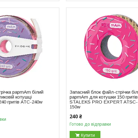
трічка papmAm білий
Запасний блок файл-стрічки бі
иковій котушці
papmAm для котушки 150 гритів
40 гритів ATC-240w
STALEKS PRO EXPERT ATSC-
150w
240 ₴
вки
Готово до відправки
Купити