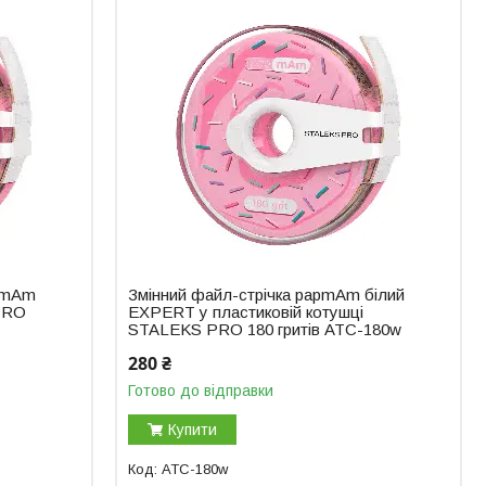
apmAm
Змінний файл-стрічка papmAm білий
 PRO
EXPERT у пластиковій котушці
STALEKS PRO 180 гритів ATC-180w
280 ₴
Готово до відправки
Купити
ATC-180w