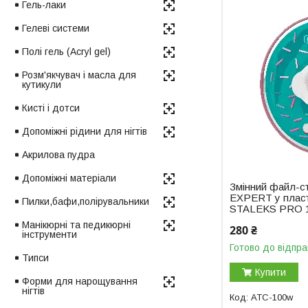
Гель-лаки
Гелеві системи
Полі гель (Acryl gel)
Розм'якчувач і масла для
кутикули
Кисті і дотси
Допоміжні рідини для нігтів
Акрилова пудра
Допоміжні матеріали
Змінний файл-с
EXPERT у пласт
Пилки,бафи,полірувальники
STALEKS PRO 1
Манікюрні та педикюрні
280 ₴
інструменти
Готово до відпра
Типси
Купити
Форми для нарощування
нігтів
ATC-100w