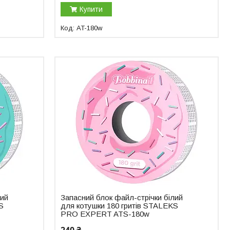
Купити
AT-180w
лий
Запасний блок файл-стрічки білий
S
для котушки 180 гритів STALEKS
PRO EXPERT ATS-180w