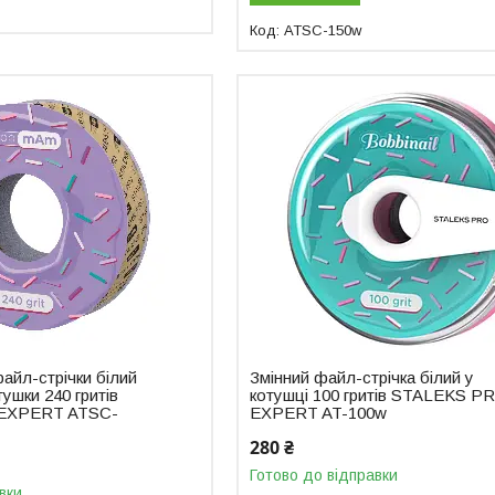
ATSC-150w
айл-стрічки білий
Змінний файл-стрічка білий у
ушки 240 гритів
котушці 100 гритів STALEKS P
EXPERT ATSC-
EXPERT AT-100w
280 ₴
Готово до відправки
вки