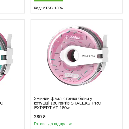
ATSC-180w
Змінний файл-стрічка білий у
RO
котушці 180 гритів STALEKS PRO
EXPERT AT-180w
280 ₴
Готово до відправки