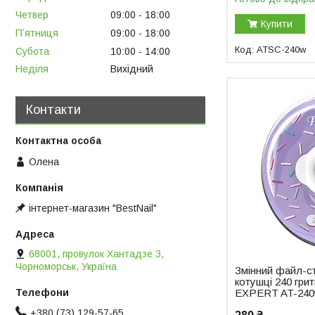
Четвер
09:00
18:00
Купити
Пʼятниця
09:00
18:00
ATSC-240w
Субота
10:00
14:00
Неділя
Вихідний
Контакти
Олена
інтернет-магазин "BestNail"
68001, провулок Хантадзе 3,
Чорноморськ, Україна
Змінний файл-ст
котушці 240 гр
EXPERT AT-24
+380 (73) 129-57-65