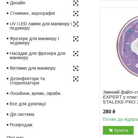
Дизайн
Стемпинг, аерографія
UV і LED лампи для манікюру і
педикюру
Фрезери для манікюру і
педикюру
Насадки для фрезера для
манікюру
Витяжки для манікюру
Дезінфектори та
стерилізатори
Змінний файл-с
Лосьйони, креми, скраби.
EXPERT у пласт
STALEKS PRO 2
Все для депіляції
280 ₴
Діп система
Готово до відпра
Розпродаж
Купити
Про нас