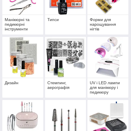
Манікюрні та
Типси
Форми для
педикюрні
нарощування
інструменти
нігтів
Дизайн
Стемпинг,
UV і LED лампи
аерографія
для манікюру і
педикюру