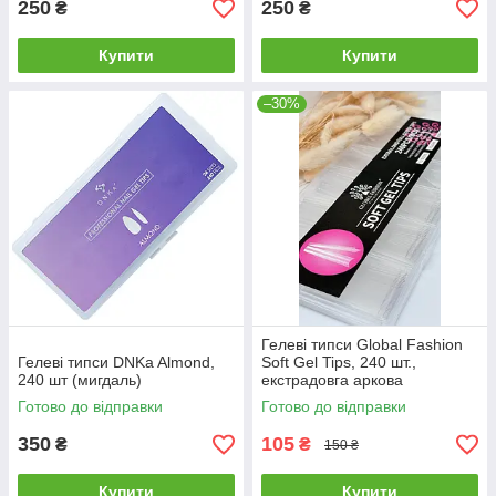
250
250
₴
₴
Купити
Купити
–30%
Гелеві типси Global Fashion
Гелеві типси DNKa Almond,
Soft Gel Tips, 240 шт.,
240 шт (мигдаль)
екстрадовга аркова
балерина, прозорі
Готово до відправки
Готово до відправки
350
105
₴
₴
150 ₴
Купити
Купити