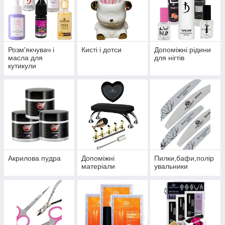
Розм'якчувач і
Кисті і дотси
Допоміжні рідини
масла для
для нігтів
кутикули
Акрилова пудра
Допоміжні
Пилки,бафи,полір
матеріали
увальники