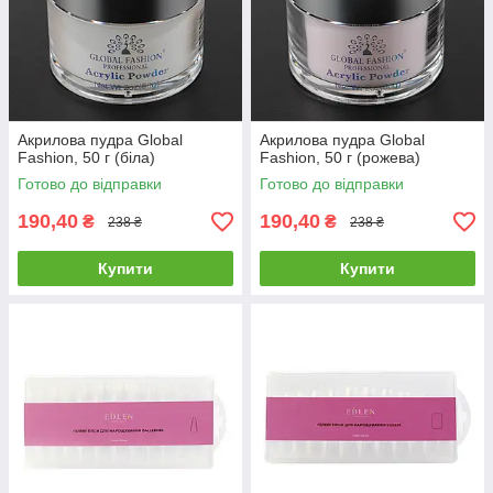
Акрилова пудра Global
Акрилова пудра Global
Fashion, 50 г (біла)
Fashion, 50 г (рожева)
Готово до відправки
Готово до відправки
190,40
190,40
₴
₴
238 ₴
238 ₴
Купити
Купити