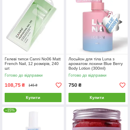
Гелеві типси Canni No06 Matt
Лосьйон для тіла Luna з
French Nail, 12 розмірів, 240
ароматом лохини Blue Berry
шт.
Body Lotion (300ml)
Готово до відправки
Готово до відправки
108,75
750
₴
₴
145 ₴
Купити
Купити
–15%