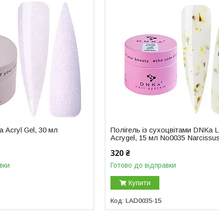
 Аcryl Gel, 30 мл
Полігель із сухоцвітами DNKa L
Acrygel, 15 мл No0035 Narcissu
320 ₴
вки
Готово до відправки
Купити
LAD0035-15