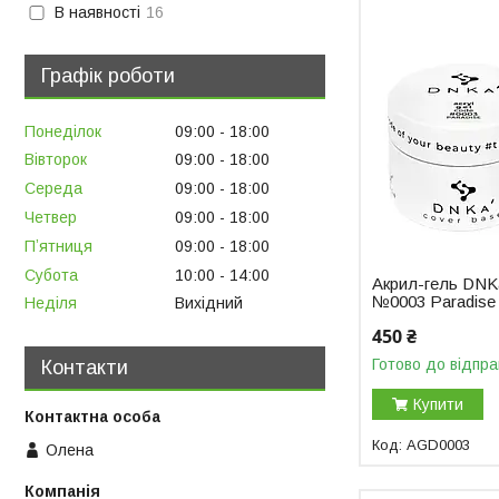
В наявності
16
Графік роботи
Понеділок
09:00
18:00
Вівторок
09:00
18:00
Середа
09:00
18:00
Четвер
09:00
18:00
Пʼятниця
09:00
18:00
Субота
10:00
14:00
Акрил-гель DNKa
№0003 Paradise
Неділя
Вихідний
450 ₴
Готово до відпра
Контакти
Купити
AGD0003
Олена