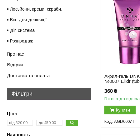
Лосьйони, креми, скраби.
Все для депіляції
Діп система
Розпродаж
Про нас
Відгуки
Доставка та оплата
Акрил-гель DNKa
№0007 Elixir (tub
360 ₴
Фільтри
Готово до відпра
Купити
Ціна
AGD0007T
Наявність