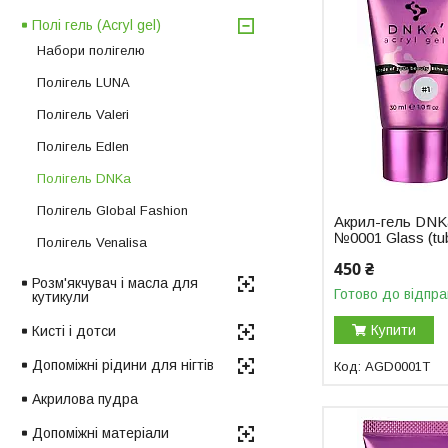
Полі гель (Acryl gel)
Набори полігелю
Полігель LUNA
Полігель Valeri
Полігель Edlen
Полігель DNKa
Полігель Global Fashion
Акрил-гель DNKa
№0001 Glass (tu
Полігель Venalisa
450 ₴
Розм'якчувач і масла для
Готово до відпра
кутикули
Купити
Кисті і дотси
Допоміжні рідини для нігтів
AGD0001T
Акрилова пудра
Допоміжні матеріали