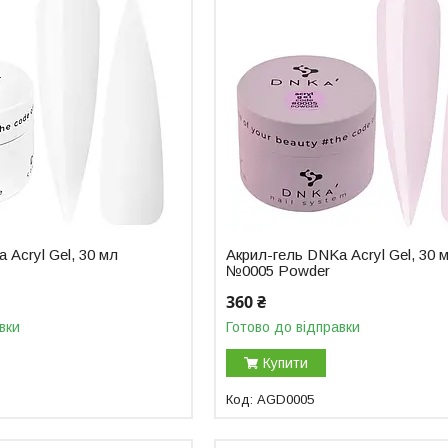
 Аcryl Gel, 30 мл
Акрил-гель DNKa Аcryl Gel, 30 
№0005 Powder
360 ₴
вки
Готово до відправки
Купити
AGD0005