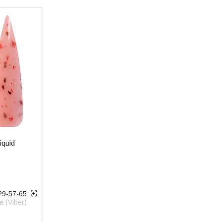
iquid
29-57-65
ife (Viber)