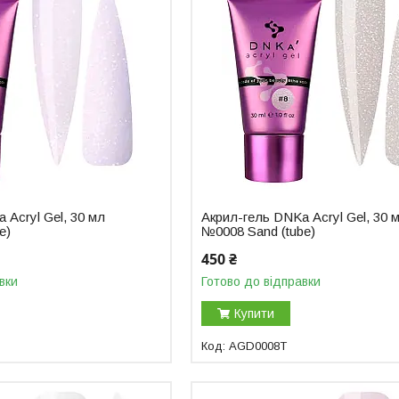
 Аcryl Gel, 30 мл
Акрил-гель DNKa Аcryl Gel, 30 
e)
№0008 Sand (tube)
450 ₴
вки
Готово до відправки
Купити
AGD0008T