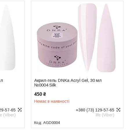
мл
Акрил-гель DNKa Аcryl Gel, 30 мл
№0004 Silk
450 ₴
Немає в наявності
29-57-65
+380 (73) 129-57-65
ife (Viber)
life (Viber)
AGD0004