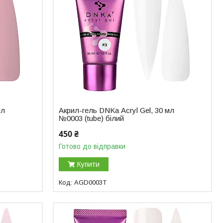
мл
Акрил-гель DNKa Аcryl Gel, 30 мл
№0003 (tube) білий
450 ₴
Готово до відправки
Купити
AGD0003T