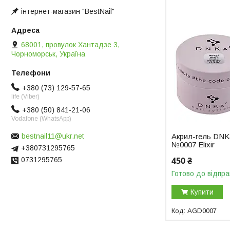
інтернет-магазин "BestNail"
68001, провулок Хантадзе 3,
Чорноморськ, Україна
+380 (73) 129-57-65
life (Viber)
+380 (50) 841-21-06
Vodafone (WhatsApp)
Акрил-гель DNKa
bestnail11@ukr.net
№0007 Elixir
+380731295765
450 ₴
0731295765
Готово до відпра
Купити
AGD0007