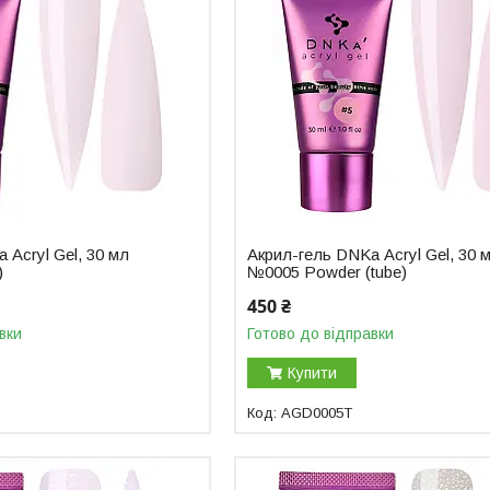
 Аcryl Gel, 30 мл
Акрил-гель DNKa Аcryl Gel, 30 
)
№0005 Powder (tube)
450 ₴
вки
Готово до відправки
Купити
AGD0005T