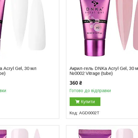
 Аcryl Gel, 30 мл
Акрил-гель DNKa Аcryl Gel, 30 
be)
№0002 Vitrage (tube)
360 ₴
вки
Готово до відправки
Купити
AGD0002T