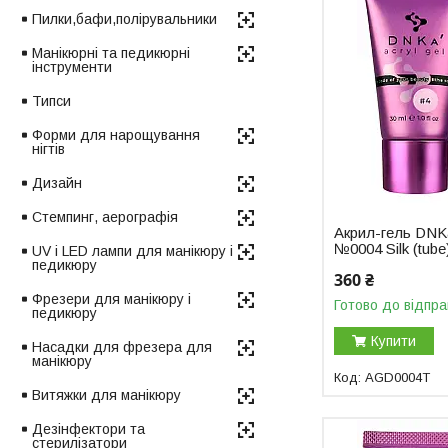
Пилки,бафи,полірувальники
Манікюрні та педикюрні
інструменти
Типси
Форми для нарощування
нігтів
Дизайн
Стемпинг, аерографія
Акрил-гель DNKa
№0004 Silk (tube
UV і LED лампи для манікюру і
педикюру
360 ₴
Фрезери для манікюру і
Готово до відпра
педикюру
Купити
Насадки для фрезера для
манікюру
AGD0004T
Витяжки для манікюру
Дезінфектори та
стерилізатори