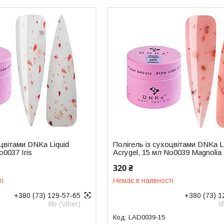
оцвітами DNKa Liquid
Полігель із сухоцвітами DNKa L
o0037 Iris
Acrygel, 15 мл No0039 Magnolia
320 ₴
ті
Немає в наявності
+380 (73) 129-57-65
+380 (73) 1
life (Viber)
l
LAD0039-15