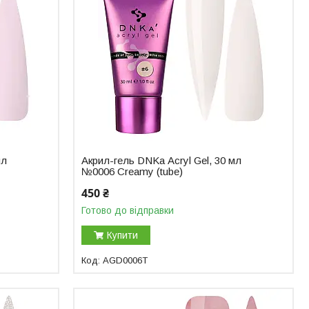
мл
Акрил-гель DNKa Аcryl Gel, 30 мл
№0006 Creamy (tube)
450 ₴
Готово до відправки
Купити
AGD0006T