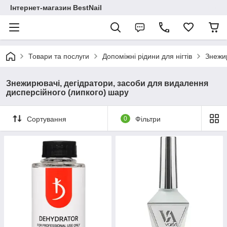
Інтернет-магазин BestNail
Товари та послуги
Допоміжні рідини для нігтів
Знежир
Знежирювачі, дегідратори, засоби для видалення
дисперсійного (липкого) шару
Сортування
0
Фільтри