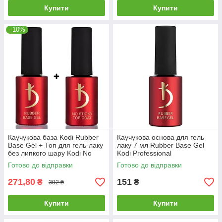
Купити
Купити
–10%
Каучукова база Kodi Rubber
Каучукова основа для гель
Base Gel + Топ для гель-лаку
лаку 7 мл Rubber Base Gel
без липкого шару Kodi No
Kodi Professional
Sticky Top Coat, 7 мл
Готово до відправки
Готово до відправки
271,80
151
₴
₴
302 ₴
Купити
Купити