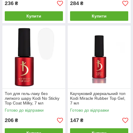
236
284
₴
₴
Купити
Купити
Топ для гель-лаку без
Каучуковий дзеркальний топ
липкого шару Kodi No Sticky
Kodi Miracle Rubber Top Gel,
Top Coat Milky, 7 мл
7 мл
Готово до відправки
Готово до відправки
206
147
₴
₴