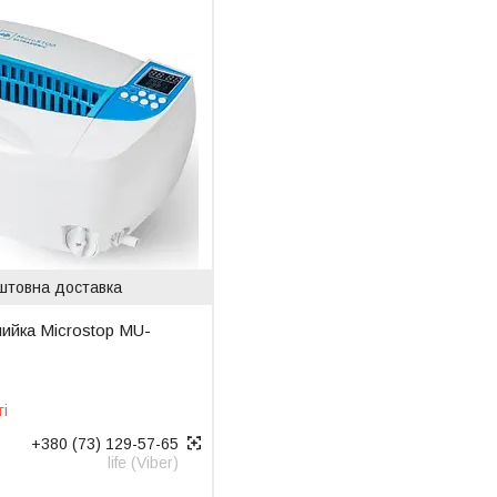
штовна доставка
ийка Microstop MU-
ті
+380 (73) 129-57-65
life (Viber)