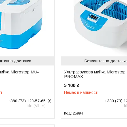
штовна доставка
Безкоштовна доставк
мийка Microstop MU-
Ультразвукова мийка Microstop
PROMAX
5 100 ₴
ті
Немає в наявності
+380 (73) 129-57-65
+380 (73) 1
life (Viber)
l
25994