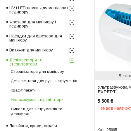
UV і LED лампи для манікюру і
педикюру
Фрезери для манікюру і
педикюру
Насадки для фрезера для
манікюру
Витяжки для манікюру
Дезінфектори та
стерилізатори
Стерилізатори для манікюру
Безко
Дезінфектори для рук і інструментів
Ультразвукова м
Крафт пакети
EXPERT
Ультразвукові стерилізатори
5 500 ₴
Немає в наявнос
Ємності для інструментів та
дезінфекції
Лосьйони, креми, скраби.
25995