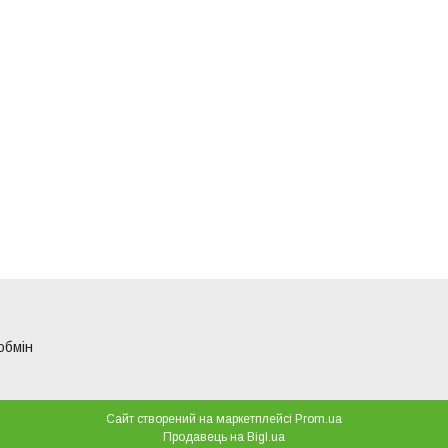
обмін
Сайт створений на маркетплейсі
Prom.ua
Продавець на Bigl.ua