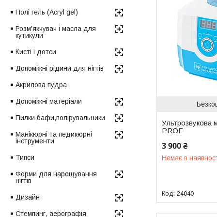
Полі гель (Acryl gel)
Розм'якчувач і масла для
кутикули
Кисті і дотси
Допоміжні рідини для нігтів
Акрилова пудра
Допоміжні матеріали
Безко
Пилки,бафи,полірувальники
Ультрозвукова 
PROF
Манікюрні та педикюрні
інструменти
3 900 ₴
Типси
Немає в наявнос
Форми для нарощування
нігтів
24040
Дизайн
Стемпинг, аерографія