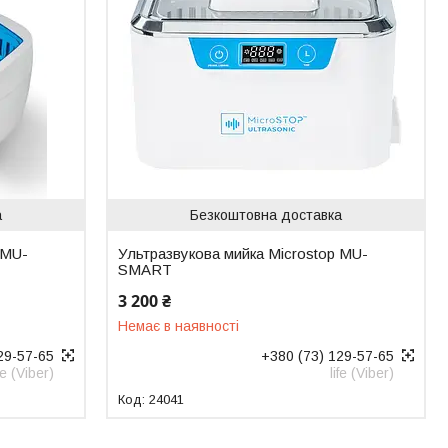
а
Безкоштовна доставка
 MU-
Ультразвукова мийка Microstop MU-
SMART
3 200 ₴
Немає в наявності
29-57-65
+380 (73) 129-57-65
ife (Viber)
life (Viber)
24041