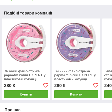
Подібні товари компанії
Змінний файл-стрічка
Змінний файл-стрічка
Запа
papmAm білий EXPERT у
papmAm білий EXPERT у
стрі
пластиковій котушці
пластиковій котушці
коту
STALEKS PRO 180 гритів
STALEKS PRO 240 гритів
STA
280
280
240
₴
₴
ATC-180w
ATC-240w
ATS
Купити
Купити
Про нас