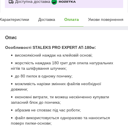
Доступна доставка
Характеристики
Доставка
Оплата
Умови повернення
Опис
Особливості STALEKS PRO EXPERT AT-180w:
високоякісний наждак на клейовій основі;
жорсткість наждака 180 грит для опила натуральних
нігтів та шліфування штучних;
до 80 пилок в одному пончику;
можливість нарізки змінних файлів необхідної
довжини;
економні витрати, ти можеш нескінченно купувати
запасний блок до пончика;
абразив не сповзає під час роботи;
файл використовується одноразово та наноситься
поверх пилки-основи;