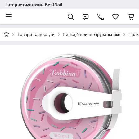
Інтернет-магазин BestNail
Товари та послуги
Пилки,бафи,полірувальники
Пилки