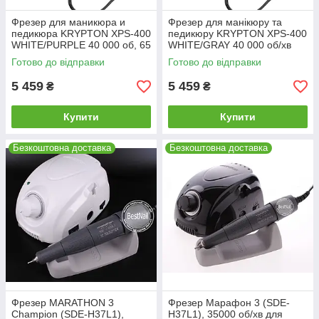
Фрезер для маникюра и
Фрезер для манікюру та
педикюра KRYPTON XPS-400
педикюру KRYPTON XPS-400
WHITE/PURPLE 40 000 об, 65
WHITE/GRAY 40 000 об/хв
вт.
Готово до відправки
Готово до відправки
5 459
5 459
₴
₴
Купити
Купити
Безкоштовна доставка
Безкоштовна доставка
Фрезер MARATHON 3
Фрезер Марафон 3 (SDE-
Champion (SDE-H37L1),
H37L1), 35000 об/хв для