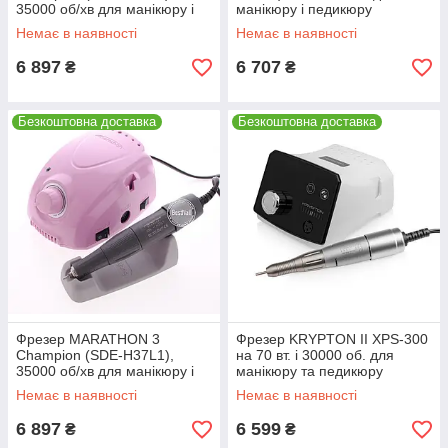
35000 об/хв для манікюру і
манікюру і педикюру
педикюру (ОРИГІНАЛ)
(ОРИГІНАЛ), чорний
Немає в наявності
Немає в наявності
6 897
6 707
₴
₴
Безкоштовна доставка
Безкоштовна доставка
Фрезер MARATHON 3
Фрезер KRYPTON II XPS-300
Champion (SDE-H37L1),
на 70 вт. і 30000 об. для
35000 об/хв для манікюру і
манікюру та педикюру
педикюру (ОРИГІНАЛ)
Немає в наявності
Немає в наявності
6 897
6 599
₴
₴