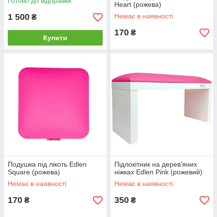
Готово до відправки
Heart (рожева)
1 500
Немає в наявності
₴
170
₴
Купити
Подушка під лікоть Edlen
Підлокітник на дерев'яних
Square (рожева)
ніжках Edlen Pink (рожевий)
Немає в наявності
Немає в наявності
170
350
₴
₴