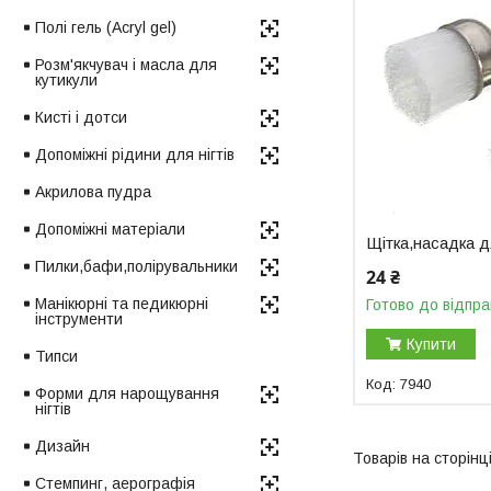
Полі гель (Acryl gel)
Розм'якчувач і масла для
кутикули
Кисті і дотси
Допоміжні рідини для нігтів
Акрилова пудра
Допоміжні матеріали
Щітка,насадка 
Пилки,бафи,полірувальники
24 ₴
Манікюрні та педикюрні
Готово до відпра
інструменти
Купити
Типси
7940
Форми для нарощування
нігтів
Дизайн
Стемпинг, аерографія