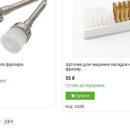
для фрезера
Щіточка для чищення насадок 
фрезер
55 ₴
вки
Готово до відправки
Купити
11183