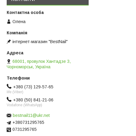
Олена
інтернет-магазин "BestNail"
68001, провулок Хантадзе 3,
Чорноморськ, Україна
+380 (73) 129-57-65
life (Viber)
+380 (50) 841-21-06
Vodafone (WhatsApp)
bestnail11@ukr.net
+380731295765
0731295765