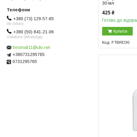
30 мл
425 ₴
+380 (73) 129-57-65
Готово до відпра
life (Viber)
Купити
+380 (50) 841-21-06
Vodafone (WhatsApp)
FTBRD30
bestnail11@ukr.net
+380731295765
0731295765