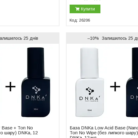
Купити
26206
алишилось 25 днів
–10%
Залишилось 25 д
r Base + Топ No
База DNKa Low Acid Base (Nan
го шару) DNKa, 12
Топ No Wipe (без липкого шару
DNKa, 12 мл