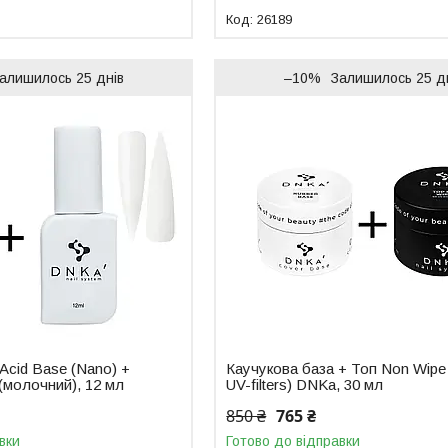
26189
алишилось 25 днів
–10%
Залишилось 25 д
Acid Base (Nano) +
Каучукова база + Топ Non Wipe
(молочний), 12 мл
UV-filters) DNKa, 30 мл
850 ₴
765 ₴
вки
Готово до відправки