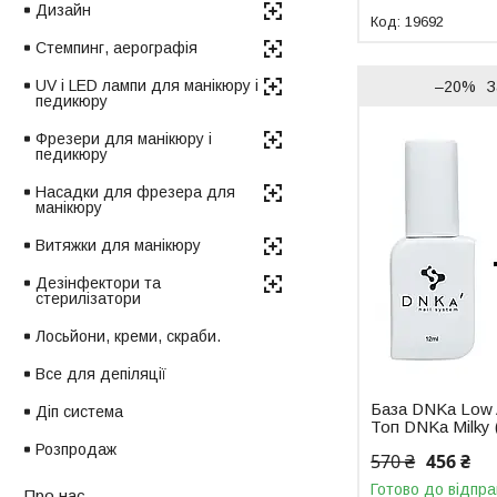
Дизайн
19692
Стемпинг, аерографія
UV і LED лампи для манікюру і
–20%
З
педикюру
Фрезери для манікюру і
педикюру
Насадки для фрезера для
манікюру
Витяжки для манікюру
Дезінфектори та
стерилізатори
Лосьйони, креми, скраби.
Все для депіляції
База DNKa Low 
Діп система
Топ DNKa Milky 
Розпродаж
570 ₴
456 ₴
Готово до відпра
Про нас