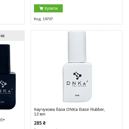
Купити
19707
нів
Каучукова база DNKa Base Rubber,
12 мл
o)+
285 ₴
)