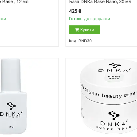
 Base , 12 мл
База DNKa Base Nano, 30 мл
425 ₴
вки
Готово до відправки
Купити
BND30