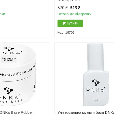
570 ₴
513 ₴
вки
Готово до відправки
Купити
19709
 DNKa Base Rubber,
Універсальна мульти база DNK