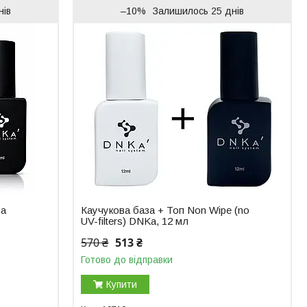
нів
–10%
Залишилось 25 днів
ва
Каучукова база + Топ Non Wipe (no
UV-filters) DNKa, 12 мл
570 ₴
513 ₴
Готово до відправки
Купити