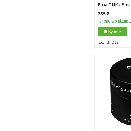
База DNKa Base 
285 ₴
Готово до відпра
Купити
BFD12