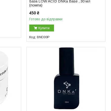
База LOW ACID DNKa Base , 30 мл
(помпа)
450 ₴
Готово до відправки
Купити
BND30P