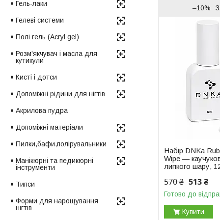
Гель-лаки
–10%
З
Гелеві системи
Полі гель (Acryl gel)
Розм'якчувач і масла для
кутикули
Кисті і дотси
Допоміжні рідини для нігтів
Акрилова пудра
Допоміжні матеріали
Пилки,бафи,полірувальники
Набір DNKa Rub
Wipe — каучуков
Манікюрні та педикюрні
липкого шару, 1
інструменти
570 ₴
513 ₴
Типси
Готово до відпра
Форми для нарощування
нігтів
Купити