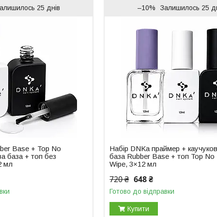
алишилось 25 днів
–10%
Залишилось 25 д
ber Base + Top No
Набір DNKa праймер + каучуко
а база + топ без
база Rubber Base + топ Top No
2 мл
Wipe, 3×12 мл
720 ₴
648 ₴
вки
Готово до відправки
Купити