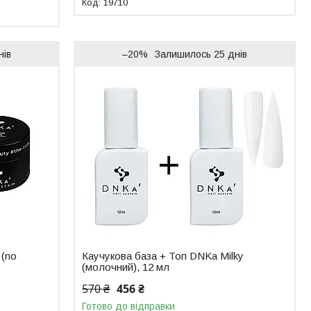
19710
нів
–20%
Залишилось 25 днів
 (no
Каучукова база + Топ DNKa Milky
(молочний), 12 мл
570 ₴
456 ₴
Готово до відправки