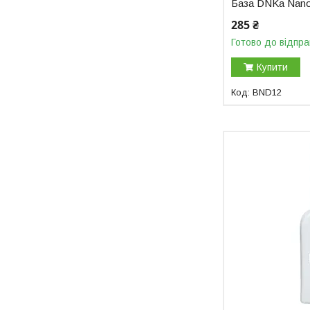
База DNKa Nano
285 ₴
Готово до відпра
Купити
BND12