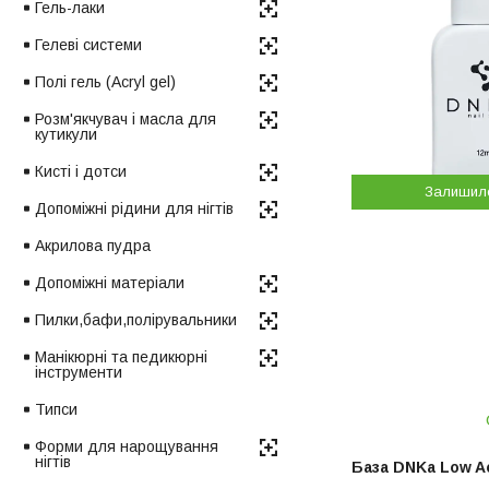
Гель-лаки
Гелеві системи
Полі гель (Acryl gel)
Розм'якчувач і масла для
кутикули
Кисті і дотси
Залишил
Допоміжні рідини для нігтів
Акрилова пудра
Допоміжні матеріали
Пилки,бафи,полірувальники
Манікюрні та педикюрні
інструменти
Типси
Форми для нарощування
нігтів
База DNKa Low Ac