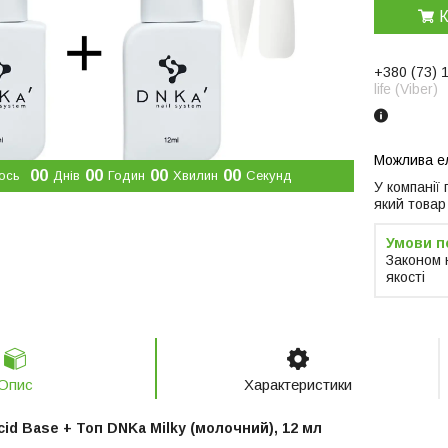
К
+380 (73) 
life (Viber)
0
0
0
0
0
0
0
0
ось
Днів
Годин
Хвилин
Секунд
У компанії
який товар
Законом 
якості
Опис
Характеристики
id Base + Топ DNKa Milky (молочний), 12 мл