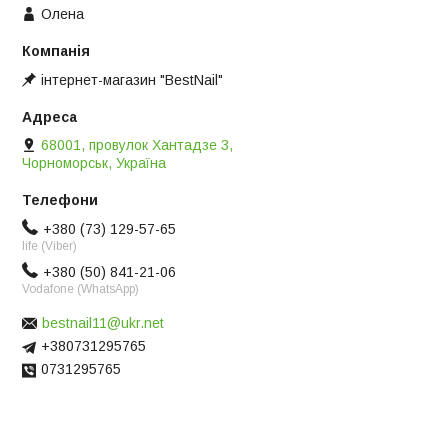
Олена
інтернет-магазин "BestNail"
68001, провулок Хантадзе 3,
Чорноморськ, Україна
+380 (73) 129-57-65
life (Viber)
+380 (50) 841-21-06
Vodafone (WhatsApp)
bestnail11@ukr.net
+380731295765
0731295765