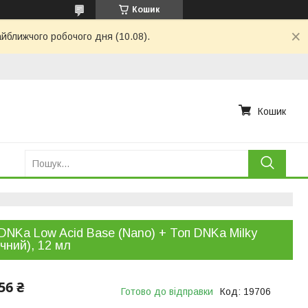
Кошик
айближчого робочого дня (10.08).
Кошик
DNKa Low Acid Base (Nano) + Топ DNKa Milky
чний), 12 мл
56 ₴
Готово до відправки
Код:
19706