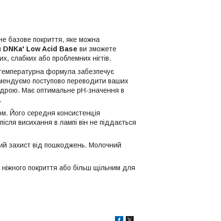
чне базове покриття, яке можна
и
DNKa' Low Acid Base
ви зможете
х, слабких або проблемних нігтів.
котемпературна формула забезпечує
комендуємо поступово переводити ваших
пудрою. Має оптимальне pH-значення в
.
ом. Його середня консистенція
 після висихання в лампі він не піддається
ний захист від пошкоджень. Молочний
 ніжного покриття або більш щільним для