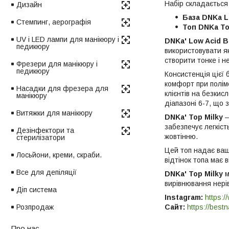
Набір складається 
Дизайн
База DNKa L
Стемпинг, аерографія
Топ DNKa To
UV і LED лампи для манікюру і
DNKa' Low Acid 
педикюру
використовувати як
створити тонке і н
Фрезери для манікюру і
педикюру
Консистенція цієї
комфорт при полім
Насадки для фрезера для
клієнтів на безки
манікюру
діапазоні 6-7, що
Витяжки для манікюру
DNKa' Top Milky
–
забезпечує легкіст
Дезінфектори та
жовтінню.
стерилізатори
Цей топ надає ваш
Лосьйони, креми, скраби.
відтінок топа має 
Все для депіляції
DNKa' Top Milky
м
вирівнювання нерів
Діп система
Instagram:
https:/
Сайт:
https://bestn
Розпродаж
Про нас