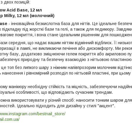
з двох позицій:
ow Acid Base, 12 мл
p Milky, 12 мл (молочний)
Base
- інноваційна безкислотна база для нігтів. Це ідеальне безпе
 підкладку під жорсткі бази та гелі, а також для педикюру. Завдяк
евагоме покриття, і вона стане ідеальним рішенням для пошкоджени
 бази середня, що надає вашим нігтям відмінний відблиск. Її низь
еризації в лампі, не викликаючи печіння або дискомфорту. Ми ре
слотну базу, додатково зміцнюючи гелем покриття або акриловою 
 забезпечує природну та безпечну взаємодію з нігтьовою пластиною
 це топ без липкого шару з ніжним напівпрозорим молочним відтінк
ь нанесення і рівномірний розподіл по нігтьовій пластині, при цьому
ому манікюру необхідну стійкість та міцність, забезпечуючи надій
візуальні особливості, що відповідають сучасним трендам.
ожна використовувати у різний спосіб: наносити тонким шаром для
ностей. Ідеально підходить для дизайну у стилі "акцент".
/www.instagram.com/bestnail_store/
ail.com.ua/