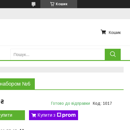
Кошик
Кошик
 набором №6
 ₴
Готово до відправки
Код:
1017
упити
Купити з