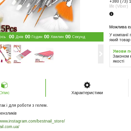
+380 (73) 
life (Viber)
У компанії
0
0
0
0
0
0
0
0
ось
Днів
Годин
Хвилин
Секунд
який товар
Законом 
якості
Опис
Характеристики
так і для роботи з гелем.
пензликів
/www.instagram.com/bestnail_store/
ail.com.ua/