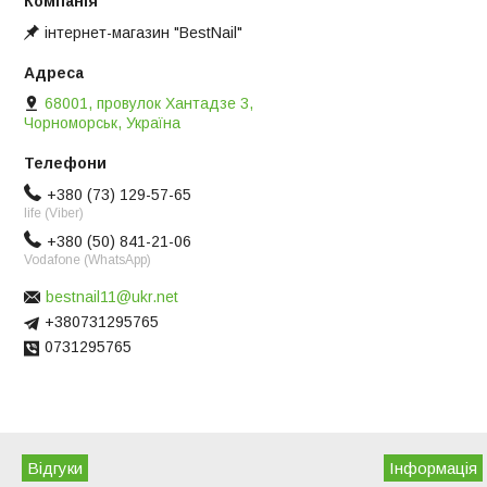
інтернет-магазин "BestNail"
68001, провулок Хантадзе 3,
Чорноморськ, Україна
+380 (73) 129-57-65
life (Viber)
+380 (50) 841-21-06
Vodafone (WhatsApp)
bestnail11@ukr.net
+380731295765
0731295765
Відгуки
Iнформація