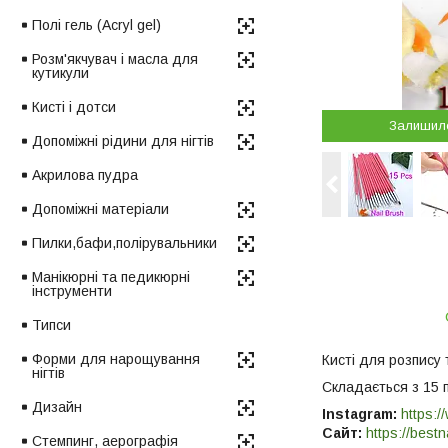
Полі гель (Acryl gel)
Розм'якчувач і масла для
кутикули
Кисті і дотси
Залишил
Допоміжні рідини для нігтів
Акрилова пудра
Допоміжні матеріали
Пилки,бафи,полірувальники
Манікюрні та педикюрні
інструменти
Типси
Форми для нарощування
Кисті для розпису 
нігтів
Складається з 15 
Дизайн
Instagram:
https:/
Сайт:
https://bestn
Стемпинг, аерографія