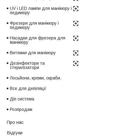
UV і LED лампи для манікюру і
педикюру
Фрезери для манікюру і
педикюру
Насадки для фрезера для
манікюру
Витяжки для манікюру
Дезінфектори та
стерилізатори
Лосьйони, креми, скраби.
Все для депіляції
Діп система
Розпродаж
Про нас
Відгуки