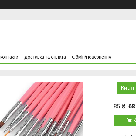
Контакти
Доставка та оплата
Обмін/Повернення
Кисті
68
85 ₴
К