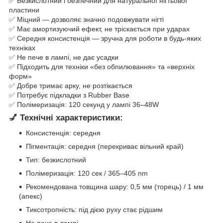
✅ Безкислотний і безпечний для натуральної нігтьової
пластини
✅ Міцний — дозволяє значно подовжувати нігті
✅ Має амортизуючий ефект, не тріскається при ударах
✅ Середня консистенція — зручна для роботи в будь-яких
техніках
✅ Не пече в лампі, не дає усадки
✅ Підходить для техніки «без обпилювання» та «верхніх
форм»
✅ Добре тримає арку, не розтікається
✅ Потребує підкладки з Rubber Base
✅ Полімеризація: 120 секунд у лампі 36–48W
💅
Технічні характеристики:
Консистенція: середня
Пігментація: середня (перекриває вільний край)
Тип: безкислотний
Полімеризація: 120 сек / 365–405 nm
Рекомендована товщина шару: 0,5 мм (торець) / 1 мм
(апекс)
Тиксотропність: під дією руху стає рідшим