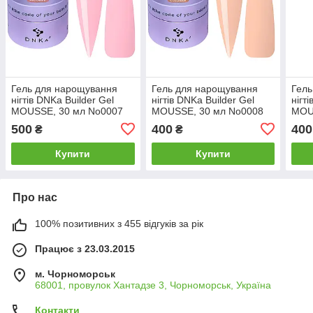
Гель для нарощування
Гель для нарощування
Гель
нігтів DNKa Builder Gel
нігтів DNKa Builder Gel
нігт
MOUSSE, 30 мл No0007
MOUSSE, 30 мл No0008
MOU
500
400
400
₴
₴
Купити
Купити
Про нас
100% позитивних з 455 відгуків за рік
Працює з 23.03.2015
м. Чорноморськ
68001, провулок Хантадзе 3, Чорноморськ, Україна
Контакти