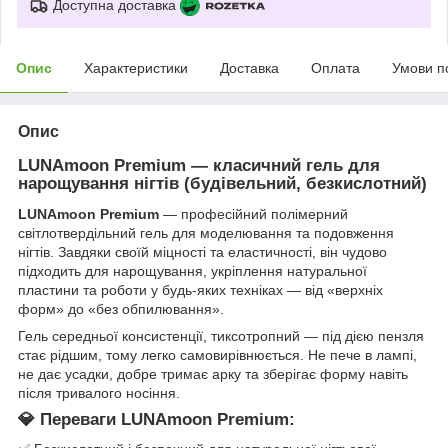
Доступна доставка
Опис
Характеристики
Доставка
Оплата
Умови п
Опис
LUNAmoon Premium — класичний гель для
нарощування нігтів (будівельний, безкислотний)
LUNAmoon Premium
— професійний полімерний
світлотвердільний гель для моделювання та подовження
нігтів. Завдяки своїй міцності та еластичності, він чудово
підходить для нарощування, укріплення натуральної
пластини та роботи у будь-яких техніках — від «верхніх
форм» до «без обпилювання».
Гель середньої консистенції, тиксотропний — під дією пензля
стає рідшим, тому легко самовирівнюється. Не пече в лампі,
не дає усадки, добре тримає арку та зберігає форму навіть
після тривалого носіння.
💎
Переваги LUNAmoon Premium: