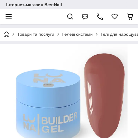
Інтернет-магазин BestNail
Товари та послуги
Гелеві системи
Гелі для нарощува