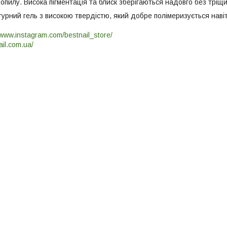
опилу. Висока пігментація та блиск зберігаються надовго без тріщин
рний гель з високою твердістю, який добре полімеризується навіть
/www.instagram.com/bestnail_store/
ail.com.ua/