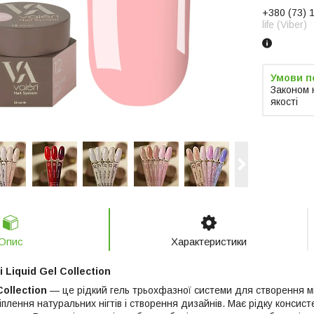
+380 (73) 
life (Viber)
Законом 
якості
Опис
Характеристики
i Liquid Gel Collection
Collection
— це рідкий гель трьохфазної системи для створення мі
плення натуральних нігтів і створення дизайнів. Має рідку консист