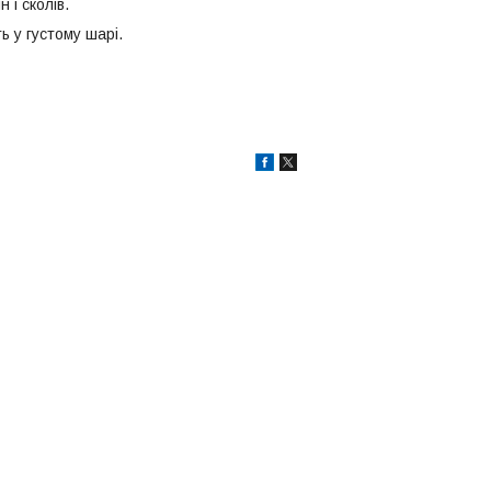
 і сколів.
 у густому шарі.