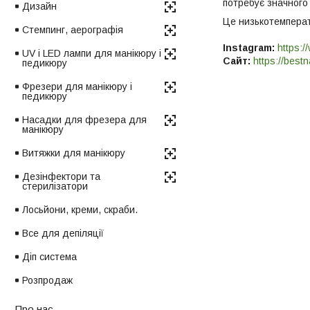
потребує значного 
Дизайн
Це низькотемперату
Стемпинг, аерографія
Instagram:
https:/
UV і LED лампи для манікюру і
Сайт:
https://bestn
педикюру
Фрезери для манікюру і
педикюру
Насадки для фрезера для
манікюру
Витяжки для манікюру
Дезінфектори та
стерилізатори
Лосьйони, креми, скраби.
Все для депіляції
Діп система
Розпродаж
Про нас