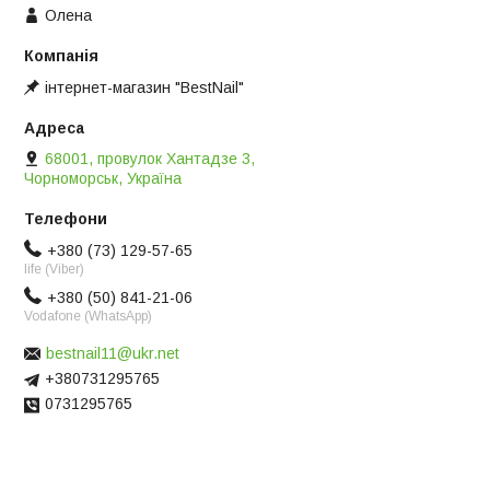
Олена
інтернет-магазин "BestNail"
68001, провулок Хантадзе 3,
Чорноморськ, Україна
+380 (73) 129-57-65
life (Viber)
+380 (50) 841-21-06
Vodafone (WhatsApp)
bestnail11@ukr.net
+380731295765
0731295765