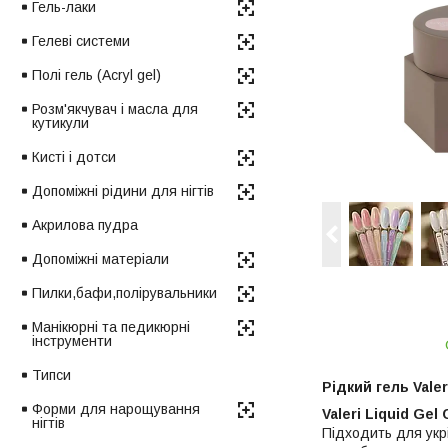
Гель-лаки
Гелеві системи
Полі гель (Acryl gel)
Розм'якчувач і масла для
кутикули
Кисті і дотси
Допоміжні рідини для нігтів
Акрилова пудра
Допоміжні матеріали
Пилки,бафи,полірувальники
Манікюрні та педикюрні
інструменти
Типси
Рідкий гель Valer
Форми для нарощування
Valeri Liquid Gel 
нігтів
Підходить для укрі