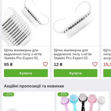
Щітка манікюрна для
Щітка манікюрна для
Щіто
видалення пилу з нігтів
видалення пилу з нігтів
пилу
Staleks Pro Expert 02,
Staleks Pro Expert 02
асор
набір 10 штук
95
12
15,
₴
₴
Купити
Купити
Акційні пропозиції та новинки
–15%
–15%