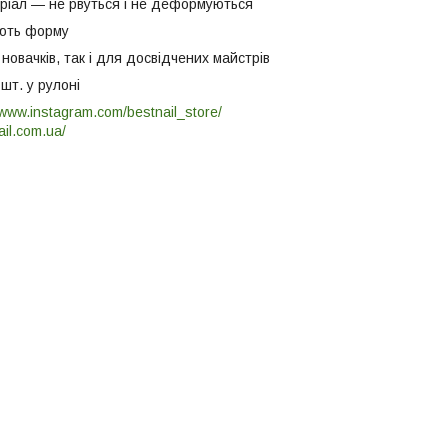
ріал — не рвуться і не деформуються
ють форму
 новачків, так і для досвідчених майстрів
 шт. у рулоні
/www.instagram.com/bestnail_store/
ail.com.ua/