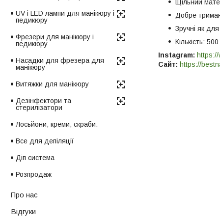
Щільний мате
UV і LED лампи для манікюру і
Добре трима
педикюру
Зручні як для
Фрезери для манікюру і
Кількість: 500
педикюру
Instagram:
https:/
Насадки для фрезера для
Сайт:
https://bestn
манікюру
Витяжки для манікюру
Дезінфектори та
стерилізатори
Лосьйони, креми, скраби.
Все для депіляції
Діп система
Розпродаж
Про нас
Відгуки