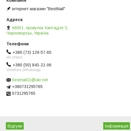
інтернет-магазин "BestNail"
68001, провулок Хантадзе 3,
Чорноморськ, Україна
+380 (73) 129-57-65
life (Viber)
+380 (50) 841-21-06
Vodafone (WhatsApp)
bestnail11@ukr.net
+380731295765
0731295765
Відгуки
Iнформація