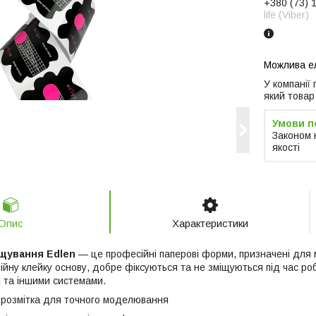
+380 (73) 
life (Viber)
У компанії
який товар
Законом 
якості
Опис
Характеристики
щування Edlen
— це професійні паперові форми, призначені для 
йну клейку основу, добре фіксуються та не зміщуються під час роб
м та іншими системами.
 розмітка для точного моделювання