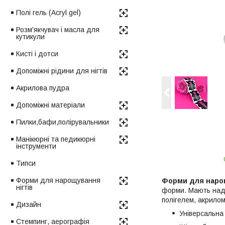
Полі гель (Acryl gel)
Розм'якчувач і масла для
кутикули
Кисті і дотси
Допоміжні рідини для нігтів
Акрилова пудра
Допоміжні матеріали
Пилки,бафи,полірувальники
Манікюрні та педикюрні
інструменти
Типси
Форми для нарощування
Форми для наро
нігтів
форми. Мають наді
полігелем, акрило
Дизайн
Універсальна
Стемпинг, аерографія