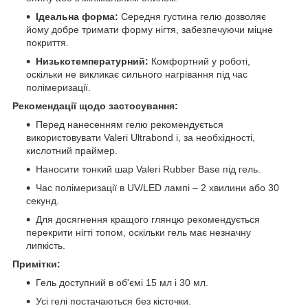
Ідеальна форма:
Середня густина гелю дозволяє
йому добре тримати форму нігтя, забезпечуючи міцне
покриття.
Низькотемпературний:
Комфортний у роботі,
оскільки не викликає сильного нагрівання під час
полімеризації.
Рекомендації щодо застосування:
Перед нанесенням гелю рекомендується
використовувати Valeri Ultrabond і, за необхідності,
кислотний праймер.
Наносити тонкий шар Valeri Rubber Base під гель.
Час полімеризації в UV/LED лампі – 2 хвилини або 30
секунд.
Для досягнення кращого глянцю рекомендується
перекрити нігті топом, оскільки гель має незначну
липкість.
Примітки:
Гель доступний в об'ємі 15 мл і 30 мл.
Усі гелі постачаються без кісточки.