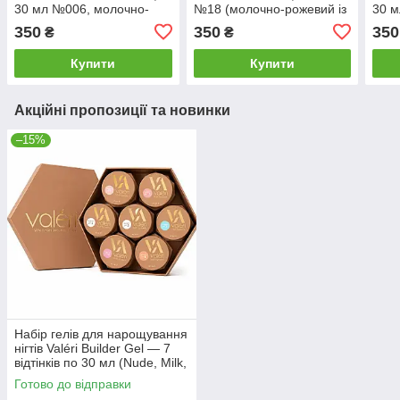
30 мл №006, молочно-
№18 (молочно-рожевий із
30 м
рожевий з блискітками
шимером)
роже
350
350
350
₴
₴
Купити
Купити
Акційні пропозиції та новинки
–15%
Набір гелів для нарощування
нігтів Valéri Builder Gel — 7
відтінків по 30 мл (Nude, Milk,
Clear, Cacao, Blue)
Готово до відправки