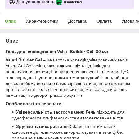
Доступна доставка
Опис
Характеристики
Доставка
Оплата
Умови п
Опис
Гель для нарощування Valeri Builder Gel, 30 мл
Valeri Builder Gel
– це частина колекції універсальних гелів
Valeri Gel Collection, яка включає шість відтінків для
нарощування, корекції та зміцнення нігтьової пластини. Цей
гель середньої густини, низькотемпературний і твердий, що
дозволяє йому ідеально самовирівнюватися, не розтікаючись
при нанесенні. Гель легко наноситься, має середній рівень
пігментації та добре тримає арку нігтя.
Особливості та переваги:
Універсальність застосування:
Гель підходить для
однофазної та трифазної системи моделювання нігтів.
Зручність використання:
Завдяки оптимальній
консистенції, гель можна використовувати в техніці без
опилу або з мінімальним опилом.