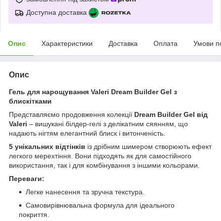
Доступна доставка
Опис
Характеристики
Доставка
Оплата
Умови п
Опис
Гель для нарощування Valeri Dream Builder Gel з
блискітками
Представляємо продовження колекції
Dream Builder Gel від
Valeri
– вишукані білдер-гелі з делікатним сяянням, що
надають нігтям елегантний блиск і витонченість.
5 унікальних відтінків
із дрібним шимером створюють ефект
легкого мерехтіння. Вони підходять як для самостійного
використання, так і для комбінування з іншими кольорами.
Переваги:
Легке нанесення та зручна текстура.
Самовирівнювальна формула для ідеального
покриття.