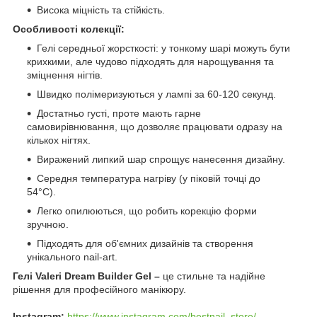
Висока міцність та стійкість.
Особливості колекції:
Гелі середньої жорсткості: у тонкому шарі можуть бути
крихкими, але чудово підходять для нарощування та
зміцнення нігтів.
Швидко полімеризуються у лампі за 60-120 секунд.
Достатньо густі, проте мають гарне
самовирівнювання, що дозволяє працювати одразу на
кількох нігтях.
Виражений липкий шар спрощує нанесення дизайну.
Середня температура нагріву (у піковій точці до
54°C).
Легко опилюються, що робить корекцію форми
зручною.
Підходять для об'ємних дизайнів та створення
унікального nail-art.
Гелі Valeri Dream Builder Gel –
це стильне та надійне
рішення для професійного манікюру.
Instagram:
https://www.instagram.com/bestnail_store/