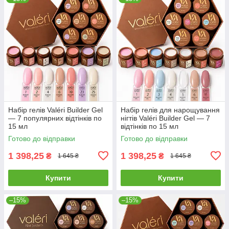
Набір гелів Valéri Builder Gel
Набір гелів для нарощування
— 7 популярних відтінків по
нігтів Valéri Builder Gel — 7
15 мл
відтінків по 15 мл
Готово до відправки
Готово до відправки
1 398,25
1 398,25
₴
₴
1 645 ₴
1 645 ₴
Купити
Купити
–15%
–15%