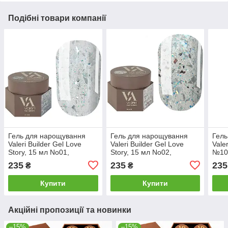
Подібні товари компанії
Гель для нарощування
Гель для нарощування
Гель
Valeri Builder Gel Love
Valeri Builder Gel Love
Vale
Story, 15 мл No01,
Story, 15 мл No02,
№10 
молочний із поталлю
молочно-сірий із поталлю
235
235
235
₴
₴
Купити
Купити
Акційні пропозиції та новинки
–15%
–15%