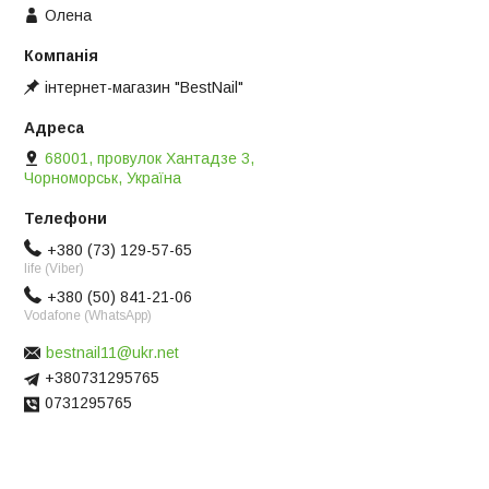
Олена
інтернет-магазин "BestNail"
68001, провулок Хантадзе 3,
Чорноморськ, Україна
+380 (73) 129-57-65
life (Viber)
+380 (50) 841-21-06
Vodafone (WhatsApp)
bestnail11@ukr.net
+380731295765
0731295765