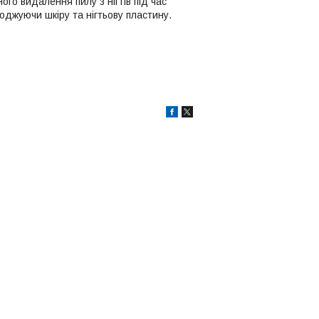
го видалення пилу з нігтів під час
джуючи шкіру та нігтьову пластину.