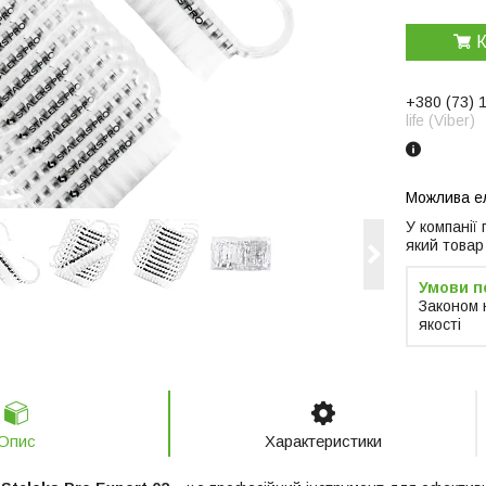
К
+380 (73) 
life (Viber)
У компанії
який товар
Законом 
якості
Опис
Характеристики