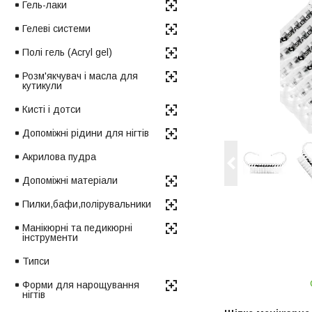
Гель-лаки
Гелеві системи
Полі гель (Acryl gel)
Розм'якчувач і масла для
кутикули
Кисті і дотси
Допоміжні рідини для нігтів
Акрилова пудра
Допоміжні матеріали
Пилки,бафи,полірувальники
Манікюрні та педикюрні
інструменти
Типси
Форми для нарощування
нігтів