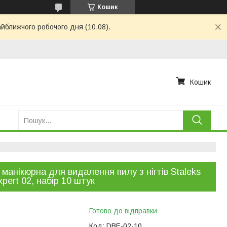
Кошик
айближчого робочого дня (10.08).
Кошик
 манікюрна для видалення пилу з нігтів Staleks
xpert 02, набір 10 штук
Готово до відправки
Код:
DBE-02-10