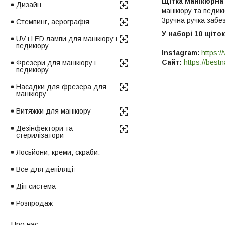
Щітка манікюрна 
Дизайн
манікюру та педик
Зручна ручка забез
Стемпинг, аерографія
У наборі 10 щіток
UV і LED лампи для манікюру і
педикюру
Instagram:
https:/
Сайт:
https://bestn
Фрезери для манікюру і
педикюру
Насадки для фрезера для
манікюру
Витяжки для манікюру
Дезінфектори та
стерилізатори
Лосьйони, креми, скраби.
Все для депіляції
Діп система
Розпродаж
Про нас