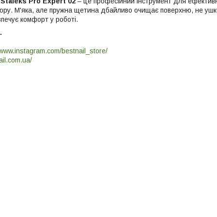
Staleks Pro Expert 02
– це професійний інструмент для ефективно
юру. М'яка, але пружна щетина дбайливо очищає поверхню, не ушко
печує комфорт у роботі.
.
/www.instagram.com/bestnail_store/
ail.com.ua/