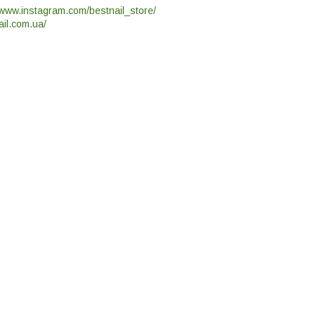
/www.instagram.com/bestnail_store/
ail.com.ua/