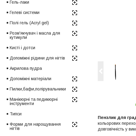
Гель-лаки
Гелеві системи
Полі гель (Acryl gel)
Розм'якчувач і масла для
кутикули
Кисті і дотси
Допоміжні рідини для нігтів
Акрилова пудра
Допоміжні матеріали
Пилки,бафи,полірувальники
Манікюрні та педикюрні
інструменти
Типси
Пензлик для гра
кольорових переход
Форми для нарощування
нігтів
довговічність у вик