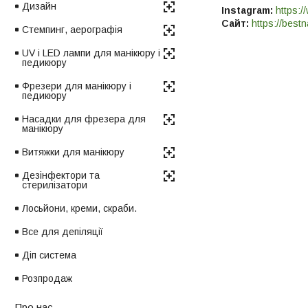
Дизайн
Instagram:
https:/
Сайт:
https://bestn
Стемпинг, аерографія
UV і LED лампи для манікюру і
педикюру
Фрезери для манікюру і
педикюру
Насадки для фрезера для
манікюру
Витяжки для манікюру
Дезінфектори та
стерилізатори
Лосьйони, креми, скраби.
Все для депіляції
Діп система
Розпродаж
Про нас