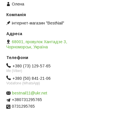
Олена
інтернет-магазин "BestNail"
68001, провулок Хантадзе 3,
Чорноморськ, Україна
+380 (73) 129-57-65
life (Viber)
+380 (50) 841-21-06
Vodafone (WhatsApp)
bestnail11@ukr.net
+380731295765
0731295765