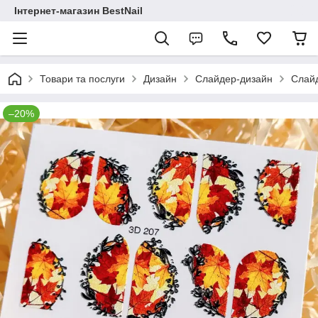
Інтернет-магазин BestNail
Товари та послуги
Дизайн
Слайдер-дизайн
Слайд
–20%