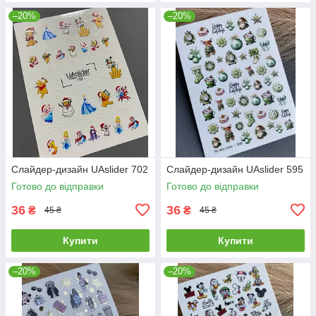
–20%
–20%
Слайдер-дизайн UAslider 702
Слайдер-дизайн UAslider 595
Готово до відправки
Готово до відправки
36
36
₴
₴
45 ₴
45 ₴
Купити
Купити
–20%
–20%