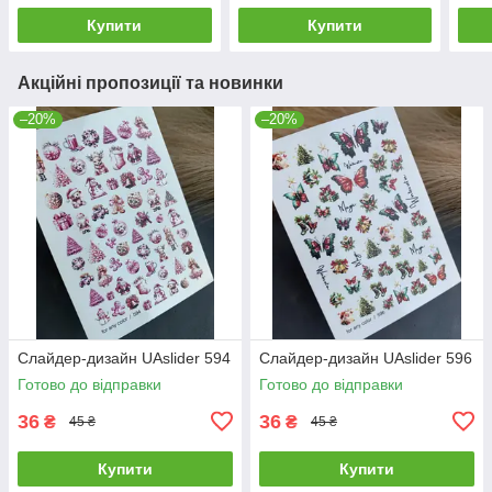
Купити
Купити
Акційні пропозиції та новинки
–20%
–20%
Слайдер-дизайн UAslider 594
Слайдер-дизайн UAslider 596
Готово до відправки
Готово до відправки
36
36
₴
₴
45 ₴
45 ₴
Купити
Купити