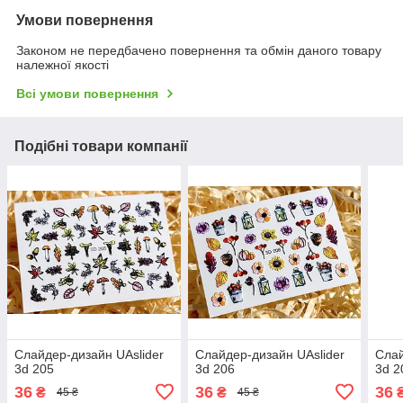
Умови повернення
Законом не передбачено повернення та обмін даного товару
належної якості
Всі умови повернення
Подібні товари компанії
Слайдер-дизайн UAslider
Слайдер-дизайн UAslider
Слай
3d 205
3d 206
3d 2
36
36
36
₴
₴
45 ₴
45 ₴