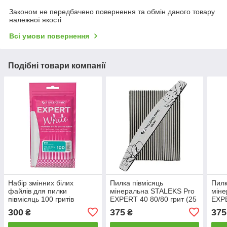
Законом не передбачено повернення та обмін даного товару
належної якості
Всі умови повернення
Подібні товари компанії
Набір змінних білих
Пилка півмісяць
Пилк
файлів для пилки
мінеральна STALEKS Pro
міне
півмісяць 100 гритів
EXPERT 40 80/80 грит (25
EXPE
STALEKS PRO EXPERT 42
шт)
(25 
300
375
375
₴
₴
50 шт DFE-42-100w