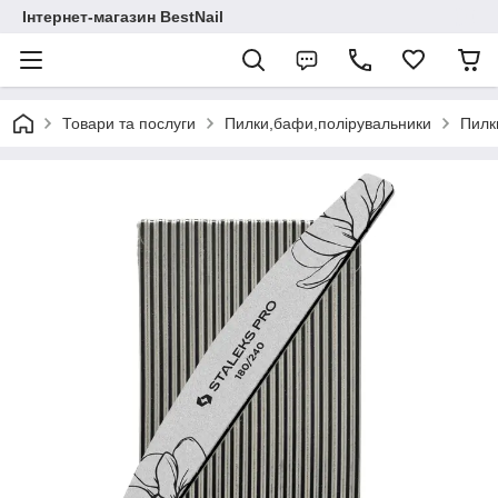
Інтернет-магазин BestNail
Товари та послуги
Пилки,бафи,полірувальники
Пилки