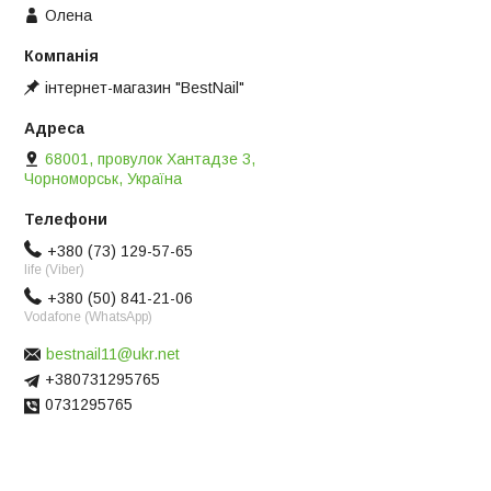
Олена
інтернет-магазин "BestNail"
68001, провулок Хантадзе 3,
Чорноморськ, Україна
+380 (73) 129-57-65
life (Viber)
+380 (50) 841-21-06
Vodafone (WhatsApp)
bestnail11@ukr.net
+380731295765
0731295765