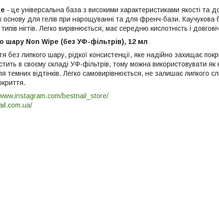
se
- це універсальна база з високими характеристиками якості та до
 основу для гелів при нарощуванні та для френч-бази. Каучукова б
типів нігтів. Легко вирівнюється, має середню кислотність і довговіч
о шару Non Wipe (без УФ-фільтрів), 12 мл
я без липкого шару, рідкої консистенції, яке надійно захищає пок
тить в своєму складі УФ-фільтрів, тому можна використовувати як на 
 темних відтінків. Легко самовирівнюється, не залишає липкого слі
окриття.
/www.instagram.com/bestnail_store/
ail.com.ua/