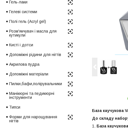
Гель-лаки
Гелеві системи
Полі гель (Acryl gel)
Розм'якчувач і масла для
кутикули
Кисті і дотси
Допоміжні рідини для нігтів
Акрилова пудра
Допоміжні матеріали
Пилки,бафи,полірувальники
Манікюрні та педикюрні
інструменти
Типси
База каучукова Va
Форми для нарощування
До складу набор
нігтів
1.
База каучукова