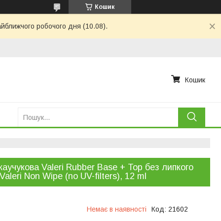
Кошик
айближчого робочого дня (10.08).
Кошик
каучукова Valeri Rubber Base + Top без липкого
aleri Non Wipe (no UV-filters), 12 ml
Немає в наявності
Код:
21602