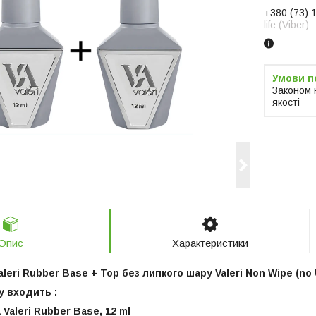
+380 (73) 
life (Viber)
Законом 
якості
Опис
Характеристики
leri Rubber Base + Top без липкого шару Valeri Non Wipe (no UV
у входить :
 Valeri Rubber Base, 12 ml