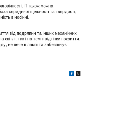
вговічності. Її також можна
аза середньої щільності та твердості,
ність в носінні.
риття від подряпин та інших механічних
світлі, так і на темні відтінки покриття.
ду, не пече в лампі та забезпечує