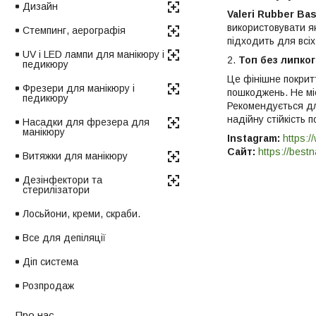
Дизайн
Valeri Rubber Ba
використовувати як
Стемпинг, аерографія
підходить для всіх 
UV і LED лампи для манікюру і
2.
Топ без липког
педикюру
Це фінішне покритт
Фрезери для манікюру і
пошкоджень. Не міс
педикюру
Рекомендується для
надійну стійкість п
Насадки для фрезера для
манікюру
Instagram:
https:/
Сайт:
https://bestn
Витяжки для манікюру
Дезінфектори та
стерилізатори
Лосьйони, креми, скраби.
Все для депіляції
Діп система
Розпродаж
Про нас