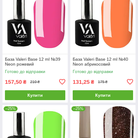
База Valeri Base 12 ml №39
База Valeri Base 12 ml №40
Neon рожевий
Neon абрикосовий
Готово до відправки
Готово до відправки
157,50
131,25
₴
₴
210 ₴
175 ₴
Купити
Купити
–25%
–25%