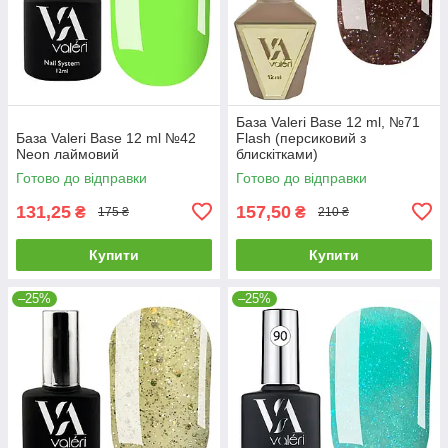
База Valeri Base 12 ml, №71
База Valeri Base 12 ml №42
Flash (персиковий з
Neon лаймовий
блискітками)
Готово до відправки
Готово до відправки
131,25
157,50
₴
₴
175 ₴
210 ₴
Купити
Купити
–25%
–25%