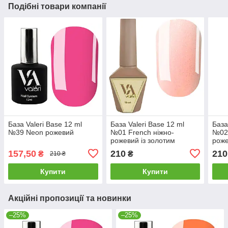
Подібні товари компанії
База Valeri Base 12 ml
База Valeri Base 12 ml
База
№39 Neon рожевий
№01 French ніжно-
№02 
рожевий із золотим
роже
шиммером
шим
157,50
210
210
₴
₴
210 ₴
Купити
Купити
Акційні пропозиції та новинки
–25%
–25%