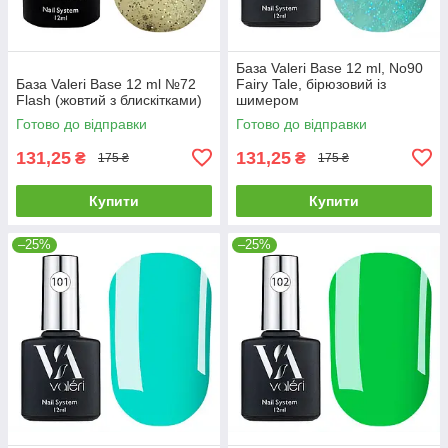
База Valeri Base 12 ml, No90
База Valeri Base 12 ml №72
Fairy Tale, бірюзовий із
Flash (жовтий з блискітками)
шимером
Готово до відправки
Готово до відправки
131,25
131,25
₴
₴
175 ₴
175 ₴
Купити
Купити
–25%
–25%