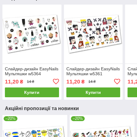
Слайдер-дизайн EasyNails
Слайдер-дизайн EasyNails
Слай
Мультяшки w5364
Мультяшки w5361
Мул
11,20
11,20
11,
₴
₴
14 ₴
14 ₴
Купити
Купити
Акційні пропозиції та новинки
–20%
–20%