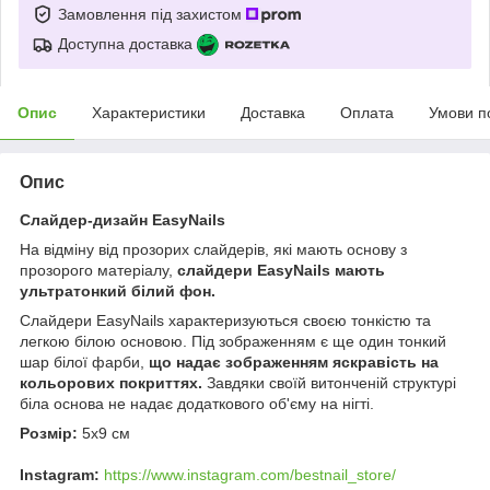
Замовлення під захистом
Доступна доставка
Опис
Характеристики
Доставка
Оплата
Умови п
Опис
Слайдер-дизайн EasyNails
На відміну від прозорих слайдерів, які мають основу з
прозорого матеріалу,
слайдери EasyNails мають
ультратонкий білий фон.
Слайдери EasyNails характеризуються своєю тонкістю та
легкою білою основою. Під зображенням є ще один тонкий
шар білої фарби,
що надає зображенням яскравість на
кольорових покриттях.
Завдяки своїй витонченій структурі
біла основа не надає додаткового об'єму на нігті.
Розмір:
5х9 см
Instagram:
https://www.instagram.com/bestnail_store/