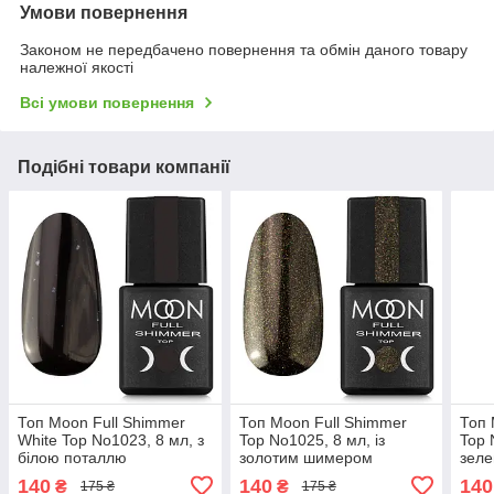
Умови повернення
Законом не передбачено повернення та обмін даного товару
належної якості
Всі умови повернення
Подібні товари компанії
Топ Moon Full Shimmer
Топ Moon Full Shimmer
Топ 
White Top No1023, 8 мл, з
Top No1025, 8 мл, із
Top 
білою поталлю
золотим шимером
зел
140
140
140
₴
₴
175 ₴
175 ₴