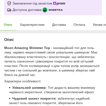
Замовлення під захистом
Доступна доставка
Опис
Характеристики
Доставка
Оплата
Умови п
Опис
Moon Amazing Shimmer Top
- інноваційний топ для гель-
лаку, чарівно мерехтливий своїм унікальним шимером. Має
збалансовану еластичність і консистенцію, що забезпечує
легкість нанесення і рівномірне покриття по всій нігтьовій
пластині. Після полімеризації з цим топом колір залишається
чистим і не схильний до жовтизни, а шиммер зберігає свій
блиск на довгий час.
Характерні особливості:
Унікальний шиммер:
Топ додасть вашому манікюру
чарівного мерехтіння, створюючи захоплюючий ефект.
Чудовий захист покриття:
забезпечує надійний
захист гель-лакового покриття, зберігаючи його