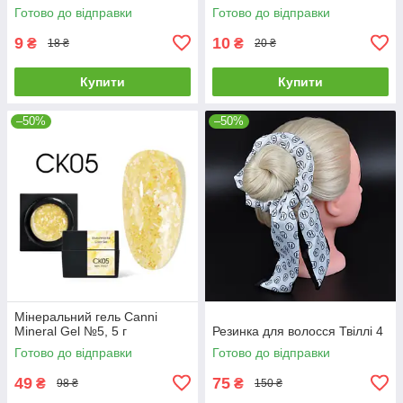
Готово до відправки
Готово до відправки
9
10
₴
₴
18 ₴
20 ₴
Купити
Купити
–50%
–50%
Мінеральний гель Canni
Mineral Gel №5, 5 г
Резинка для волосся Твіллі 4
Готово до відправки
Готово до відправки
49
75
₴
₴
98 ₴
150 ₴