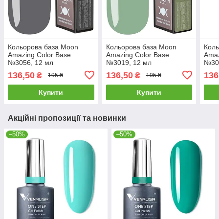
Кольорова база Moon
Кольорова база Moon
Коль
Amazing Color Base
Amazing Color Base
Amaz
№3056, 12 мл
№3019, 12 мл
№30
136,50
136,50
136
₴
₴
195 ₴
195 ₴
Купити
Купити
Акційні пропозиції та новинки
–50%
–50%