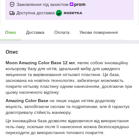
Замовлення під захистом
Доступна доставка
Опис
Доставка
Оплата
Умови повернення
Опис
Moon Amazing Color Base 12 мл
, являє собою інноваційну
кольорову базу для нігтів, ідеальний вибір для швидкого
зміцнення та вирівнювання нігтьової пластини. Ця база,
заснована на новітніх технологіях, забезпечує можливість
покрити нігтьову пластину одним нанесенням, досягаючи при
цьому насиченого відтінку.
Amazing Color Base
не лише надає нігтям додаткову
міцність, запобігаючи сколам та подряпинам, але й гарантує
довготривалу стійкість манікюру.
Ця інноваційна база дозволяє відмовитися від використання
гель-лаку, оскільки після її нанесення можна безпосередньо
переходити до використання топового покриття.