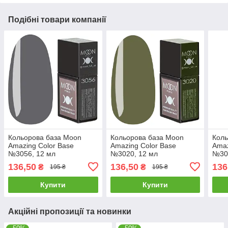
Подібні товари компанії
Кольорова база Moon
Кольорова база Moon
Коль
Amazing Color Base
Amazing Color Base
Amaz
№3056, 12 мл
№3020, 12 мл
№30
136,50
136,50
136
₴
₴
195 ₴
195 ₴
Купити
Купити
Акційні пропозиції та новинки