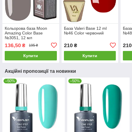
Кольорова база Moon
База Valeri Base 12 ml
База
Amazing Color Base
№46 Color червоний
№48 
№3051, 12 мл
136,50
210
210
₴
₴
195 ₴
Купити
Купити
Акційні пропозиції та новинки
–50%
–50%