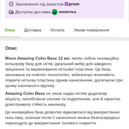
Замовлення під захистом
Доступна доставка
Опис
Доставка
Оплата
Умови повернення
Опис
Moon Amazing Color Base 12 мл
, являє собою інноваційну
кольорову базу для нігтів, ідеальний вибір для швидкого
зміцнення та вирівнювання нігтьової пластини. Ця база,
заснована на новітніх технологіях, забезпечує можливість
покрити нігтьову пластину одним нанесенням, досягаючи при
цьому насиченого відтінку.
Amazing Color Base
не лише надає нігтям додаткову
міцність, запобігаючи сколам та подряпинам, але й гарантує
довготривалу стійкість манікюру.
Ця інноваційна база дозволяє відмовитися від використання
гель-лаку, оскільки після її нанесення можна безпосередньо
переходити до використання топового покриття.