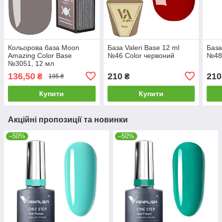
Кольорова база Moon
База Valeri Base 12 ml
База
Amazing Color Base
№46 Color червоний
№48 
№3051, 12 мл
136,50
210
210
₴
₴
195 ₴
Купити
Купити
Акційні пропозиції та новинки
–50%
–50%