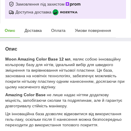
Замовлення під захистом
Доступна доставка
Опис
Доставка
Оплата
Умови повернення
Опис
Moon Amazing Color Base 12 мл
, являє собою інноваційну
кольорову базу для нігтів, ідеальний вибір для швидкого
зміцнення та вирівнювання нігтьової пластини. Ця база,
заснована на новітніх технологіях, забезпечує можливість
покрити нігтьову пластину одним нанесенням, досягаючи при
цьому насиченого відтінку.
Amazing Color Base
не лише надає нігтям додаткову
міцність, запобігаючи сколам та подряпинам, але й гарантує
довготривалу стійкість манікюру.
Ця інноваційна база дозволяє відмовитися від використання
гель-лаку, оскільки після її нанесення можна безпосередньо
переходити до використання топового покриття.