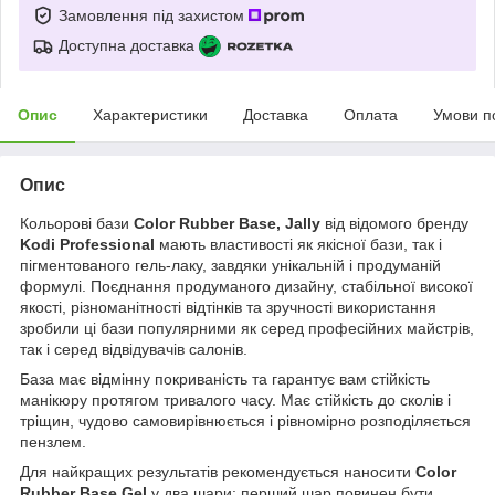
Замовлення під захистом
Доступна доставка
Опис
Характеристики
Доставка
Оплата
Умови п
Опис
Кольорові бази
Color Rubber Base,
Jally
від відомого бренду
Kodi Professional
мають властивості як якісної бази, так і
пігментованого гель-лаку, завдяки унікальній і продуманій
формулі. Поєднання продуманого дизайну, стабільної високої
якості, різноманітності відтінків та зручності використання
зробили ці бази популярними як серед професійних майстрів,
так і серед відвідувачів салонів.
База має відмінну покриваність та гарантує вам стійкість
манікюру протягом тривалого часу. Має стійкість до сколів і
тріщин, чудово самовирівнюється і рівномірно розподіляється
пензлем.
Для найкращих результатів рекомендується наносити
Color
Rubber Base Gel
у два шари: перший шар повинен бути