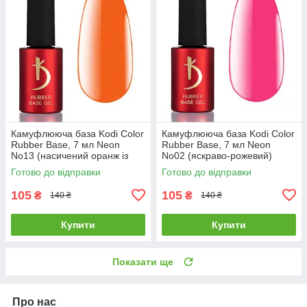
Камуфлююча база Kodi Color
Камуфлююча база Kodi Color
Rubber Base, 7 мл Neon
Rubber Base, 7 мл Neon
No13 (насичений оранж із
No02 (яскраво-рожевий)
шимером)
Готово до відправки
Готово до відправки
105
105
₴
₴
140 ₴
140 ₴
Купити
Купити
Показати ще
Про нас