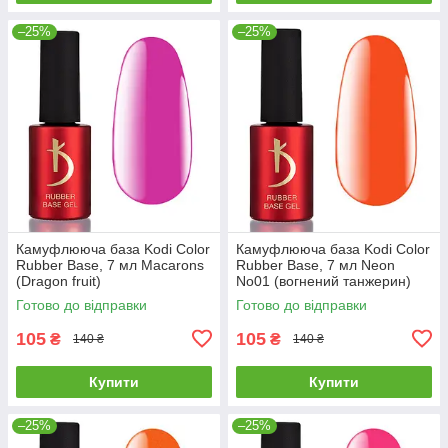
–25%
–25%
Камуфлююча база Kodi Color
Камуфлююча база Kodi Color
Rubber Base, 7 мл Macarons
Rubber Base, 7 мл Neon
(Dragon fruit)
No01 (вогнений танжерин)
Готово до відправки
Готово до відправки
105
105
₴
₴
140 ₴
140 ₴
Купити
Купити
–25%
–25%