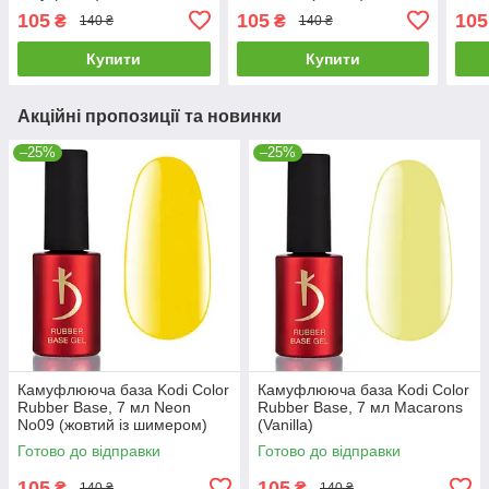
105
105
105
₴
₴
140 ₴
140 ₴
Купити
Купити
Акційні пропозиції та новинки
–25%
–25%
Камуфлююча база Kodi Color
Камуфлююча база Kodi Color
Rubber Base, 7 мл Neon
Rubber Base, 7 мл Macarons
No09 (жовтий із шимером)
(Vanilla)
Готово до відправки
Готово до відправки
105
105
₴
₴
140 ₴
140 ₴