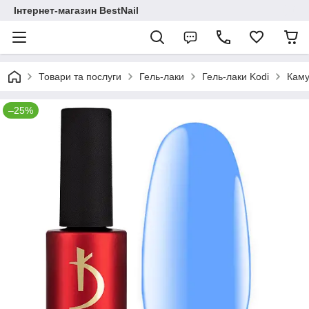
Інтернет-магазин BestNail
Товари та послуги
Гель-лаки
Гель-лаки Kodi
Каму
–25%