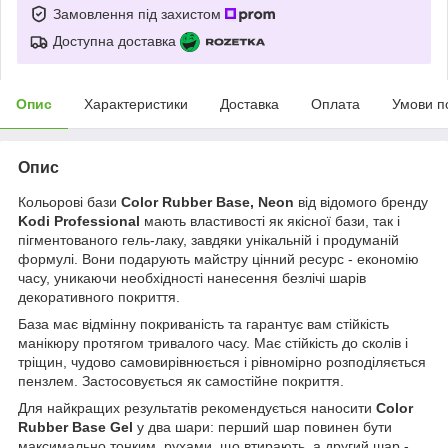
Замовлення під захистом
Доступна доставка
Опис
Характеристики
Доставка
Оплата
Умови п
Опис
Кольорові бази
Color Rubber Base, Neon
від відомого бренду
Kodi Professional
мають властивості як якісної бази, так і
пігментованого гель-лаку, завдяки унікальній і продуманій
формулі. Вони подарують майстру цінний ресурс - економію
часу, уникаючи необхідності нанесення безлічі шарів
декоративного покриття.
База має відмінну покриваність та гарантує вам стійкість
манікюру протягом тривалого часу. Має стійкість до сколів і
тріщин, чудово самовирівнюється і рівномірно розподіляється
пензлем. Застосовується як самостійне покриття.
Для найкращих результатів рекомендується наносити
Color
Rubber Base Gel
у два шари: перший шар повинен бути
максимально тонким, рухами, що втирають, а другий шар -