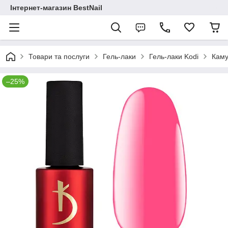
Інтернет-магазин BestNail
Товари та послуги
Гель-лаки
Гель-лаки Kodi
Каму
–25%