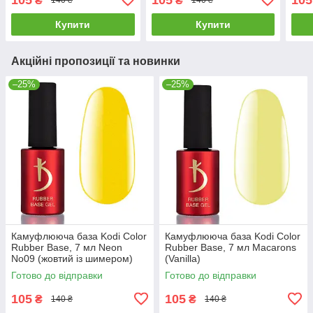
₴
₴
140 ₴
140 ₴
Купити
Купити
Акційні пропозиції та новинки
–25%
–25%
Камуфлююча база Kodi Color
Камуфлююча база Kodi Color
Rubber Base, 7 мл Neon
Rubber Base, 7 мл Macarons
No09 (жовтий із шимером)
(Vanilla)
Готово до відправки
Готово до відправки
105
105
₴
₴
140 ₴
140 ₴