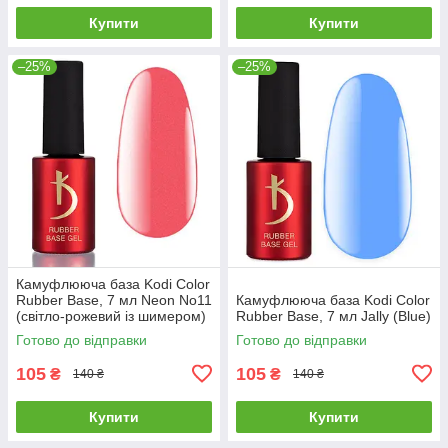
Купити
Купити
–25%
–25%
Камуфлююча база Kodi Color
Rubber Base, 7 мл Neon No11
Камуфлююча база Kodi Color
(світло-рожевий із шимером)
Rubber Base, 7 мл Jally (Blue)
Готово до відправки
Готово до відправки
105
105
₴
₴
140 ₴
140 ₴
Купити
Купити