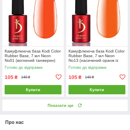
Камуфлююча база Kodi Color
Камуфлююча база Kodi Color
Rubber Base, 7 мл Neon
Rubber Base, 7 мл Neon
No01 (вогнений танжерин)
No13 (насичений оранж із
шимером)
Готово до відправки
Готово до відправки
105
105
₴
₴
140 ₴
140 ₴
Купити
Купити
Показати ще
Про нас