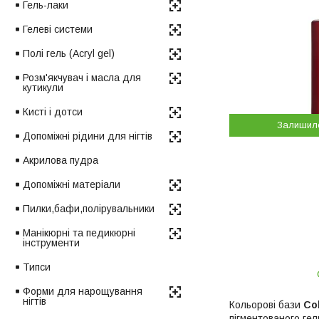
Гель-лаки
Гелеві системи
Полі гель (Acryl gel)
Розм'якчувач і масла для
кутикули
Кисті і дотси
Залишил
Допоміжні рідини для нігтів
Акрилова пудра
Допоміжні матеріали
Пилки,бафи,полірувальники
Манікюрні та педикюрні
інструменти
Типси
Форми для нарощування
нігтів
Кольорові бази
Co
пігментованого гел