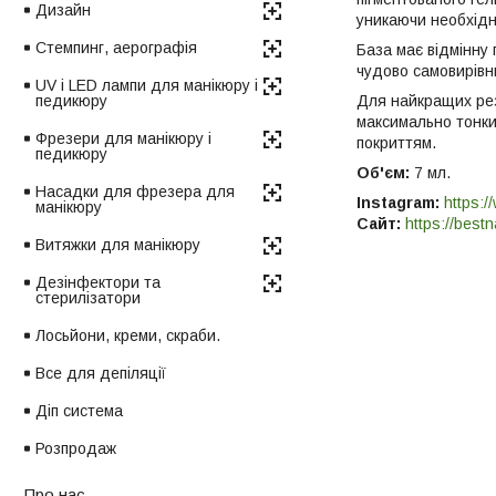
Дизайн
уникаючи необхідн
Стемпинг, аерографія
База має відмінну 
чудово самовирівню
UV і LED лампи для манікюру і
Для найкращих ре
педикюру
максимально тонки
Фрезери для манікюру і
покриттям.
педикюру
Об'єм:
7 мл.
Насадки для фрезера для
Instagram:
https:/
манікюру
Сайт:
https://bestn
Витяжки для манікюру
Дезінфектори та
стерилізатори
Лосьйони, креми, скраби.
Все для депіляції
Діп система
Розпродаж
Про нас