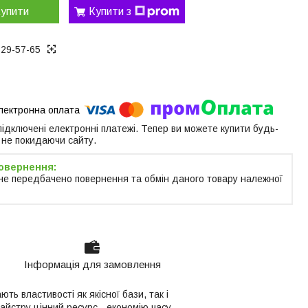
упити
Купити з
129-57-65
 підключені електронні платежі. Тепер ви можете купити будь-
 не покидаючи сайту.
не передбачено повернення та обмін даного товару належної
Інформація для замовлення
ють властивості як якісної бази, так і
айстру цінний ресурс - економію часу,