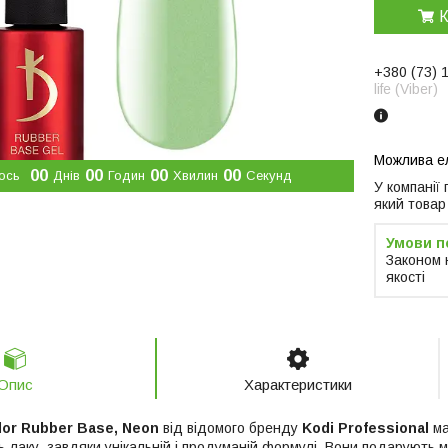
К
+380 (73) 
life (Viber)
0
0
0
0
0
0
0
0
ось
Днів
Годин
Хвилин
Секунд
У компанії
який товар
Законом 
якості
Опис
Характеристики
lor Rubber Base, Neon
від відомого бренду
Kodi Professional
ма
ь-лаку, завдяки унікальній і продуманій формулі. Вони подарують м