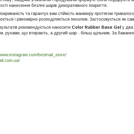
ості нанесення безлічі шарів декоративного покриття.
покриваність та гарантує вам стійкість манікюру протягом тривалого ч
ється і рівномірно розподіляється пензлем. Застосовується як сам
зультатів рекомендується наносити
Color Rubber Base Gel
у два
м, рухами, що втирають, а другий шар - більш щільним. За бажанн
/www.instagram.com/bestnail_store/
ail.com.ua/