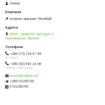
Олена
інтернет-магазин "BestNail"
68001, провулок Хантадзе 3,
Чорноморськ, Україна
+380 (73) 129-57-65
life (Viber)
+380 (50) 841-21-06
Vodafone (WhatsApp)
bestnail11@ukr.net
+380731295765
0731295765