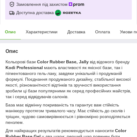
Замовлення під захистом
Доступна доставка
Опис
Характеристики
Доставка
Оплата
Умови п
Опис
Кольорові бази
Color Rubber Base,
Jally
від відомого бренду
Kodi Professional
мають властивості як якісної бази, так і
пігментованого гель-лаку, завдяки унікальній і продуманій
формулі. Поєднання продуманого дизайну, стабільної високої
якості, різноманітності відтінків та зручності використання
зробили ці бази популярними як серед професійних майстрів,
так і серед відвідувачів салонів.
База має відмінну покриваність та гарантує вам стійкість
манікюру протягом тривалого часу. Має стійкість до сколів і
тріщин, чудово самовирівнюється і рівномірно розподіляється
пензлем.
Для найкращих результатів рекомендується наносити
Color
Rubber Base Gel
у два шари: перший шар повинен бути