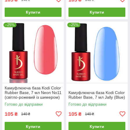
Купити
Купити
–25%
–25%
Камуфлююча база Kodi Color
Rubber Base, 7 мл Neon No11
Камуфлююча база Kodi Color
(світло-рожевий із шимером)
Rubber Base, 7 мл Jally (Blue)
Готово до відправки
Готово до відправки
105
105
₴
₴
140 ₴
140 ₴
Купити
Купити