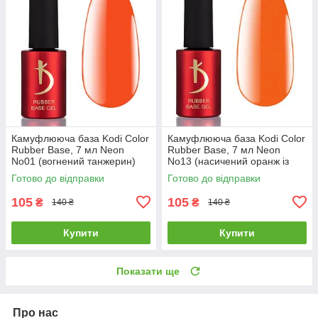
Камуфлююча база Kodi Color
Камуфлююча база Kodi Color
Rubber Base, 7 мл Neon
Rubber Base, 7 мл Neon
No01 (вогнений танжерин)
No13 (насичений оранж із
шимером)
Готово до відправки
Готово до відправки
105
105
₴
₴
140 ₴
140 ₴
Купити
Купити
Показати ще
Про нас