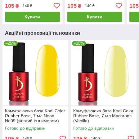
105
105
105
₴
₴
140 ₴
140 ₴
Купити
Купити
Акційні пропозиції та новинки
–25%
–25%
Камуфлююча база Kodi Color
Камуфлююча база Kodi Color
Rubber Base, 7 мл Neon
Rubber Base, 7 мл Macarons
No09 (жовтий із шимером)
(Vanilla)
Готово до відправки
Готово до відправки
105
105
₴
₴
140 ₴
140 ₴