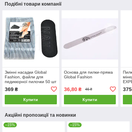
Подібні товари компанії
Змінні насадки Global
Основа для пилки-пряма
Пилк
Fashion, файли для
Global Fashion
міне
педикюрної пилочки 50 шт
EXPE
80 грит
шт)
369
36,80
375
₴
₴
46 ₴
Купити
Купити
Акційні пропозиції та новинки
–15%
–15%