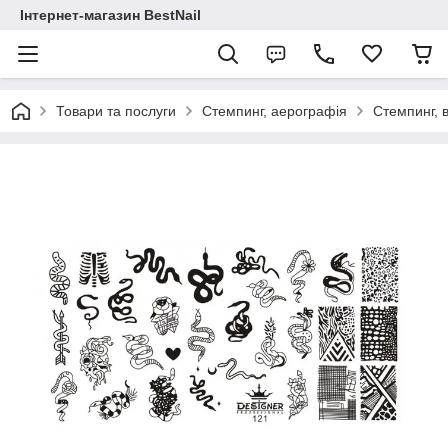
Інтернет-магазин BestNail
Товари та послуги
Стемпинг, аерографія
Стемпинг, 