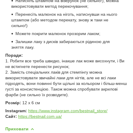
Натисніть штампом на візерунок (не сильно!), можна
використовувати метод перекочування;
Перенесіть малюнок на ніготь, натиснувши на нього
штампом (або методом перекату, знову ж таки не
сильно!)
Можете покрити малюнок прозорим лаком;
Залишки лаку з дисків забираються рідиною для
зняття лаку.
Поради:
1. Робити все треба швидко, інакше лак може висохнути, і Ви
не встигнете перенести рисунок;
2. Замість спеціальних лаків для стемпінгу можна
використовувати звичайні лаки для нігтів, але не всі лаки
підходять, вони повинні бути щільні за кольором і більш-менш
густі за консистенцією. Також можна спробувати акрилові
фарби (не сильно їх розводите).
Розмір:
12 х 6 см
Instagram:
https://www.instagram.com/bestnail_store/
Сайт:
https://bestnail.com.ua/
Приховати