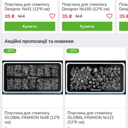
Пластина для стемпінгу
Пластина для стемпінгу
Плас
Designer No91 (12*6 см)
Designer No166 (12*6 см)
Desi
35
35
35
₴
₴
50 ₴
50 ₴
Купити
Купити
Акційні пропозиції та новинки
–30%
–30%
Пластина для стемпінгу
Пластина для стемпінгу
GLOBAL FASHION №38 (12*6
GLOBAL FASHION №121
см)
(12*6 см)