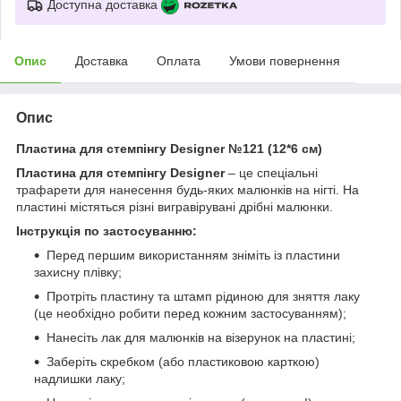
Доступна доставка
Опис
Доставка
Оплата
Умови повернення
Опис
Пластина для стемпінгу Designer №121 (12*6 см)
Пластина для стемпінгу Designer
– це спеціальні
трафарети для нанесення будь-яких малюнків на нігті. На
пластині містяться різні вигравірувані дрібні малюнки.
Інструкція по застосуванню:
Перед першим використанням зніміть із пластини
захисну плівку;
Протріть пластину та штамп рідиною для зняття лаку
(це необхідно робити перед кожним застосуванням);
Нанесіть лак для малюнків на візерунок на пластині;
Заберіть скребком (або пластиковою карткою)
надлишки лаку;