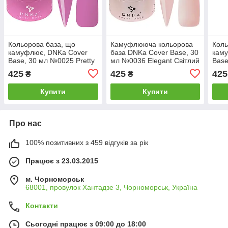
Кольорова база, що
Камуфлююча кольорова
Коль
камуфлює, DNKa Cover
база DNKa Cover Base, 30
кам
Base, 30 мл №0025 Pretty
мл №0036 Elegant Світлий
Base
Яскравий рожевий
бежево-персиковий
Sens
425
425
425
₴
₴
рож
Купити
Купити
Про нас
100% позитивних з 459 відгуків за рік
Працює з 23.03.2015
м. Чорноморськ
68001, провулок Хантадзе 3, Чорноморськ, Україна
Контакти
Сьогодні працює з 09:00 до 18:00