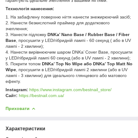
гарантують ідеальне зчеплення з вашими нігтями.
Технологія нанесення:
1. На забафлену поверхню нігтя нанести знежирюючий засіб;
2. Нанести безкислотний праймер для додаткового
зчеплення;
3. Нанести підложку
DNKa’ Nano Base / Rubber Base / Fiber
Base
, просушити у LED/гібридній лампі - 60 секунд ( або в UV
лампі - 2 хвилини);
4. Нанести вирівнюючим шаром DNKa’ Cover Base, просушити
у LED/гібридній лампі 60 секунд (або в UV лампі - 2 хвилини);
5. Покрити топом
DNKa’ Top No Wipe або DNKa’ Top Matt No
Wipe
, просушити в LED/гібридній лампі 2 хвилини (або в UV
лампі - 3 хвилини) для ідеального глянцевого або матового
ефекту.
Instagram:
https://www.instagram.com/bestnail_store/
Сайт:
https://bestnail.com.ua/
Приховати
Характеристики