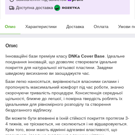
Доступна доставка
Опис
Характеристики
Доставка
Оплата
Умови п
Опис
Інноваційні бази преміум класу
DNKa Cover Base
. Ідеальне
поєднання інновацій, що дозволяє створювати ідеальне
покриття для натуральної нігтьової пластини. Завдяки
швидкому висиханню ви заощаджуєте час.
Бази легко наносяться, вирівнюються власними силами і
пропонують максимальний комфорт під час роботи, значно
скорочуючи тривалість процедури. Консистенція середньої
щільності, ближче до легшої, і помірна твердість роблять їх
ідеальними для рівномірного розподілу та створення
бездоганного відблиску.
Ви можете бути впевнені в їхній стійкості покриття протягом 3-
4 тижнів, не тріскаються, не сколюються і не відшаровуються.
Крім того, вони мають відмінні адгезивні властивості, що