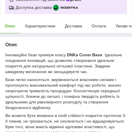
Доступна доставка
Опис
Характеристики
Доставка
Оплата
Умови п
Опис
Інноваційні бази преміум класу
DNKa Cover Base
. Ідеальне
поєднання інновацій, що дозволяє створювати ідеальне
покриття для натуральної нігтьової пластини. Завдяки
швидкому висиханню ви заощаджуєте час.
Бази легко наносяться, вирівнюються власними силами і
пропонують максимальний комфорт під час роботи, значно
скорочуючи тривалість процедури. Консистенція середньої
щільності, ближче до легшої, і помірна твердість роблять їх
ідеальними для рівномірного розподілу та створення
бездоганного відблиску.
Ви можете бути впевнені в їхній стійкості покриття протягом 3-
4 тижнів, не тріскаються, не сколюються і не відшаровуються.
Крім того, вони мають відмінні адгезивні властивості, що