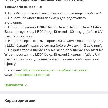
гарантують ідеальне зчеплення з вашими нігтями.
Технологія нанесення:
1. На забафлену поверхню нігтя нанести знежирюючий засіб;
2. Нанести безкислотний праймер для додаткового
зчеплення;
3. Нанести підложку
DNKa’ Nano Base / Rubber Base / Fiber
Base
, просушити у LED/гібридній лампі - 60 секунд ( або в UV
лампі - 2 хвилини);
4. Нанести вирівнюючим шаром DNKa’ Cover Base, просушити
у LED/гібридній лампі 60 секунд (або в UV лампі - 2 хвилини);
5. Покрити топом
DNKa’ Top No Wipe або DNKa’ Top Matt No
Wipe
, просушити в LED/гібридній лампі 2 хвилини (або в UV
лампі - 3 хвилини) для ідеального глянцевого або матового
ефекту.
Instagram:
https://www.instagram.com/bestnail_store/
Сайт:
https://bestnail.com.ua/
Приховати
Характеристики