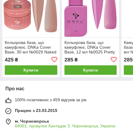
Кольорова база, що
Кольорова база, що
Кам
камуфлює, DNKa Cover
камуфлює, DNKa Cover
база
Base, 30 мл №0029 Naked
Base, 12 мл №0025 Pretty
мл №
Темний бежевий з
Яскравий рожевий
Пиль
425
285
285
₴
₴
холодним підтоном
фіол
Купити
Купити
Про нас
100% позитивних з 459 відгуків за рік
Працює з 23.03.2015
м. Чорноморськ
68001, провулок Хантадзе 3, Чорноморськ, Україна