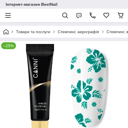
Інтернет-магазин BestNail
Товари та послуги
Стемпинг, аерографія
Стемпинг, 
–25%