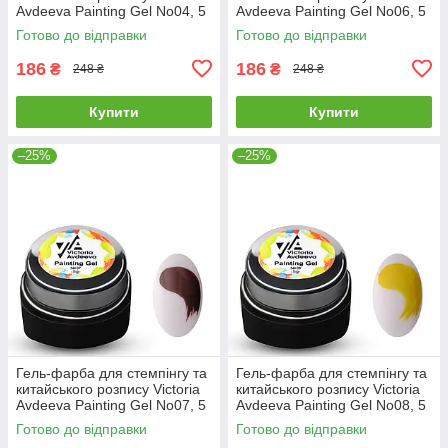
Avdeeva Painting Gel No04, 5
Avdeeva Painting Gel No06, 5
мл (блакитний)
мл (жовтогарячий)
Готово до відправки
Готово до відправки
186
186
₴
₴
248 ₴
248 ₴
Купити
Купити
–25%
–25%
Гель-фарба для стемпінгу та
Гель-фарба для стемпінгу та
китайського розпису Victoria
китайського розпису Victoria
Avdeeva Painting Gel No07, 5
Avdeeva Painting Gel No08, 5
мл (коричневий)
мл (жовтий)
Готово до відправки
Готово до відправки