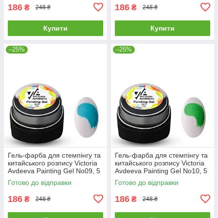
186
186
₴
₴
248 ₴
248 ₴
Купити
Купити
–25%
–25%
Гель-фарба для стемпінгу та
Гель-фарба для стемпінгу та
китайського розпису Victoria
китайського розпису Victoria
Avdeeva Painting Gel No09, 5
Avdeeva Painting Gel No10, 5
мл (бірюзовий)
мл (салатовий)
Готово до відправки
Готово до відправки
186
186
₴
₴
248 ₴
248 ₴