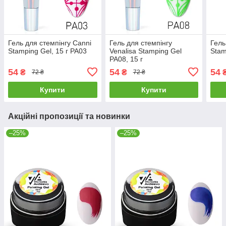
Гель для стемпінгу Canni
Гель для стемпінгу
Гель
Stamping Gel, 15 г PA03
Venalisa Stamping Gel
Stam
PA08, 15 г
54
54
54
₴
₴
72 ₴
72 ₴
Купити
Купити
Акційні пропозиції та новинки
–25%
–25%