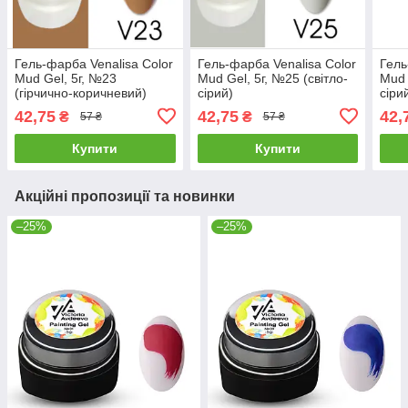
Гель-фарба Venalisa Color
Гель-фарба Venalisa Color
Гель
Mud Gel, 5г, №23
Mud Gel, 5г, №25 (світло-
Mud 
(гірчично-коричневий)
сірий)
сіри
42,75
42,75
42,
₴
₴
57 ₴
57 ₴
Купити
Купити
Акційні пропозиції та новинки
–25%
–25%