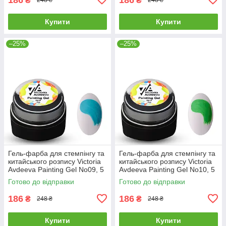
₴
₴
248 ₴
248 ₴
Купити
Купити
–25%
–25%
Гель-фарба для стемпінгу та
Гель-фарба для стемпінгу та
китайського розпису Victoria
китайського розпису Victoria
Avdeeva Painting Gel No09, 5
Avdeeva Painting Gel No10, 5
мл (бірюзовий)
мл (салатовий)
Готово до відправки
Готово до відправки
186
186
₴
₴
248 ₴
248 ₴
Купити
Купити