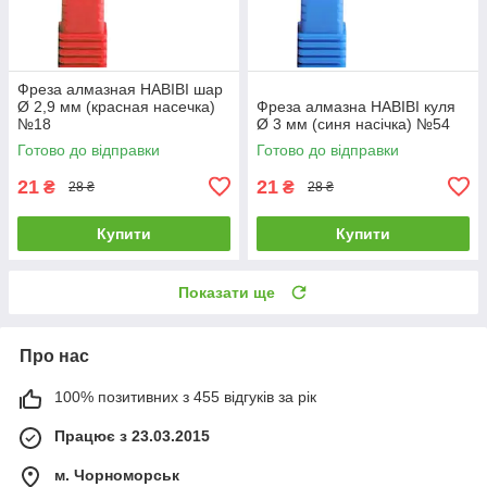
Фреза алмазная HABIBI шар
Ø 2,9 мм (красная насечка)
Фреза алмазна HABIBI куля
№18
Ø 3 мм (синя насічка) №54
Готово до відправки
Готово до відправки
21
21
₴
₴
28 ₴
28 ₴
Купити
Купити
Показати ще
Про нас
100% позитивних з 455 відгуків за рік
Працює з 23.03.2015
м. Чорноморськ