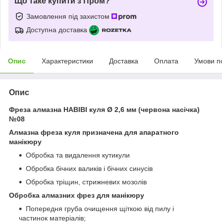
Що таке купити з Пром?
Замовлення під захистом
Доступна доставка
Опис
Характеристики
Доставка
Оплата
Умови п
Опис
Фреза алмазна HABIBI куля Ø 2,6 мм (червона насічка)
№08
Алмазна фреза куля призначена для апаратного
манікюру
Обробка та видалення кутикули
Обробка бічних валиків і бічних синусів
Обробка тріщин, стрижневих мозолів
Обробка алмазних фрез для манікюру
Попередня груба очищення щіткою від пилу і
частинок матеріалів;