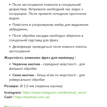
Після застосування помісити в спеціальний
дезраствор. Витримати необхідний час згідно з
інструкцією. Після промити холодною проточною
водою;
Помістити в ультразвукову мийку для видалення
забруднень;
Після обробки насадки необхідно зберігати в
спеціальній підставці для фрез;
Дезінфекція проводиться після кожного клієнта,
застосування
Жорсткість алмазних фрез для манікюру :
Червона насічка -
середньої жорсткості -
для
фінішної обробки
Синя насічка -
більш м'які по жорсткості - для
універсальної обробки
Розміри:
Ø 2,6 мм (червона насічка)
Instagram:
https://www.instagram.com/bestnail_store/
Сайт:
https://bestnail.com.ua/
Приховати