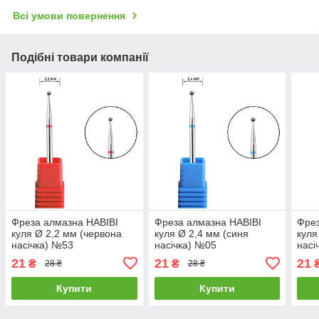
Всі умови повернення
Подібні товари компанії
Фреза алмазна HABIBI
Фреза алмазна HABIBI
Фрез
куля Ø 2,2 мм (червона
куля Ø 2,4 мм (синя
куля
насічка) №53
насічка) №05
насі
21
21
21
₴
₴
28 ₴
28 ₴
Купити
Купити