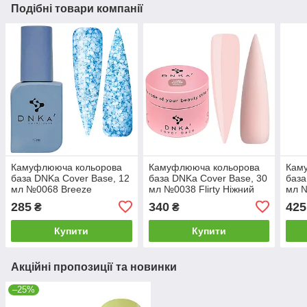
Подібні товари компанії
Камуфлююча кольорова
Камуфлююча кольорова
Кам
база DNKa Cover Base, 12
база DNKa Cover Base, 30
база
мл №0068 Breeze
мл №0038 Flirty Ніжний
мл 
Яскраво-блакитна база
світло-рожевий
285
340
425
₴
₴
Купити
Купити
Акційні пропозиції та новинки
–25%