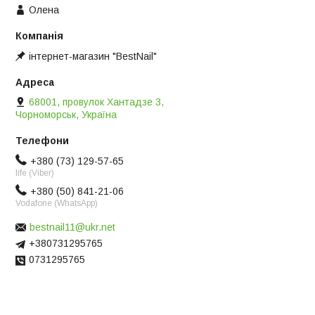
Олена
інтернет-магазин "BestNail"
68001, провулок Хантадзе 3,
Чорноморськ, Україна
+380 (73) 129-57-65
life (Viber)
+380 (50) 841-21-06
Vodafone (WhatsApp)
bestnail11@ukr.net
+380731295765
0731295765