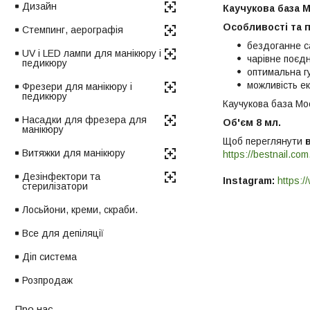
Дизайн
Каучукова база M
Особливості та 
Стемпинг, аерографія
бездоганне с
UV і LED лампи для манікюру і
чарівне поєдн
педикюру
оптимальна г
можливість ек
Фрезери для манікюру і
педикюру
Каучукова база Moo
Насадки для фрезера для
Об'єм 8 мл.
манікюру
Щоб переглянути
Витяжки для манікюру
https://bestnail.com
Дезінфектори та
Instagram:
https:/
стерилізатори
Лосьйони, креми, скраби.
Все для депіляції
Діп система
Розпродаж
Про нас