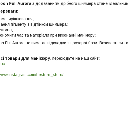
oon Full Aurora
з додаванням дрібного шиммера стане ідеальним
переваги:
амовирівнювання;
ання пігменту з відтінком шиммера;
устина;
ономити час та матеріали при виконанні манікюру;
n Full Aurora не вимагає підкладки з прозорої бази. Вкривається т
всі товари для манікюру
, переходьте на наш сайт:
.ua
/www.instagram.com/bestnail_store/