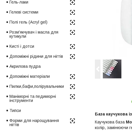
Гель-лаки
Гелеві системи
Полі гель (Acryl gel)
Розм'якчувач і масла для
кутикули
Кисті і дотси
Допоміжні рідини для нігтів
Акрилова пудра
Допоміжні матеріали
Пилки,бафи,полірувальники
Манікюрні та педикюрні
інструменти
Типси
База каучукова 
Форми для нарощування
Каучукова база
Mo
нігтів
колір, замінюючи г