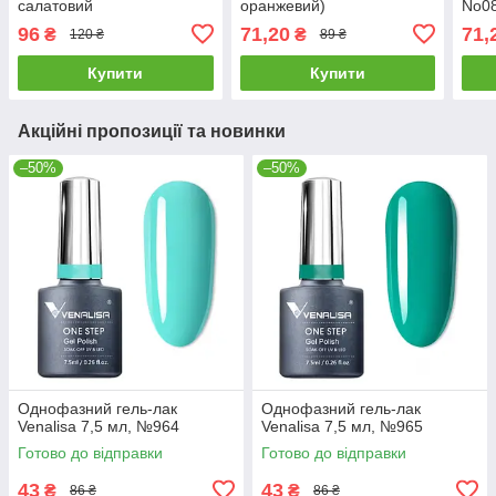
салатовий
оранжевий)
No08
96
71,20
71,
₴
₴
120 ₴
89 ₴
Купити
Купити
Акційні пропозиції та новинки
–50%
–50%
Однофазний гель-лак
Однофазний гель-лак
Venalisa 7,5 мл, №964
Venalisa 7,5 мл, №965
Готово до відправки
Готово до відправки
43
43
₴
₴
86 ₴
86 ₴