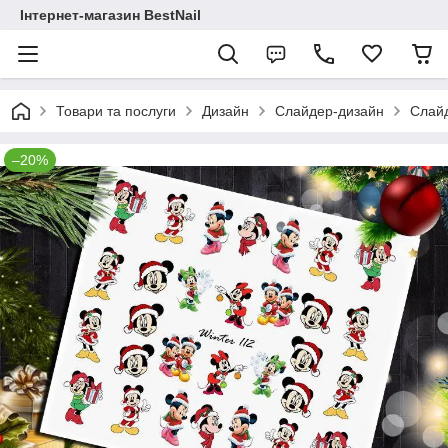
Інтернет-магазин BestNail
Товари та послуги
Дизайн
Слайдер-дизайн
Слайд
–20%