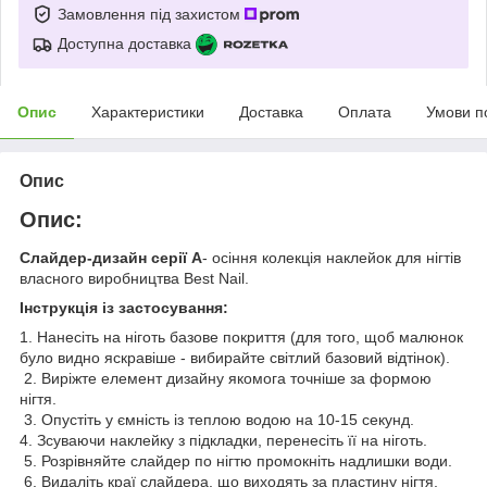
Замовлення під захистом
Доступна доставка
Опис
Характеристики
Доставка
Оплата
Умови п
Опис
Опис:
Слайдер-дизайн серії A
- осіння колекція наклейок для нігтів
власного виробництва Best Nail.
Інструкція із застосування:
1. Нанесіть на ніготь базове покриття (для того, щоб малюнок
було видно яскравіше - вибирайте світлий базовий відтінок).
2. Виріжте елемент дизайну якомога точніше за формою
нігтя.
3. Опустіть у ємність із теплою водою на 10-15 секунд.
4. Зсуваючи наклейку з підкладки, перенесіть її на ніготь.
5. Розрівняйте слайдер по нігтю промокніть надлишки води.
6. Видаліть краї слайдера, що виходять за пластину нігтя,