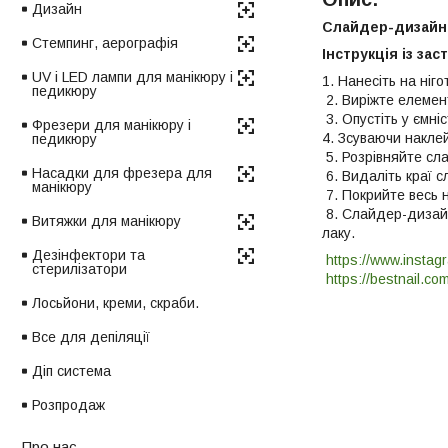
Дизайн
Слайдер-дизайн 
Стемпинг, аерографія
Інструкція із зас
UV і LED лампи для манікюру і
1. Нанесіть на ніг
педикюру
2. Виріжте елемен
3. Опустіть у ємні
Фрезери для манікюру і
4. Зсуваючи наклейк
педикюру
5. Розрівняйте сл
Насадки для фрезера для
6. Видаліть краї с
манікюру
7. Покрийте весь н
8. Слайдер-дизайн
Витяжки для манікюру
лаку.
Дезінфектори та
https://www.instag
стерилізатори
https://bestnail.co
Лосьйони, креми, скраби.
Все для депіляції
Діп система
Розпродаж
Про нас