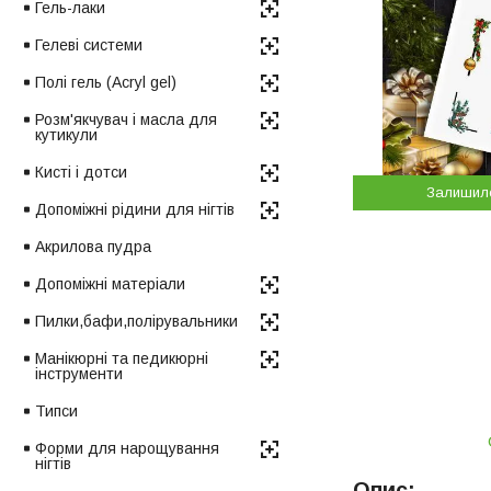
Гель-лаки
Гелеві системи
Полі гель (Acryl gel)
Розм'якчувач і масла для
кутикули
Кисті і дотси
Залишил
Допоміжні рідини для нігтів
Акрилова пудра
Допоміжні матеріали
Пилки,бафи,полірувальники
Манікюрні та педикюрні
інструменти
Типси
Форми для нарощування
нігтів
Опис: