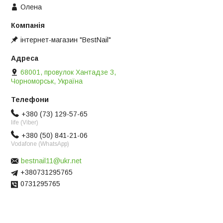
Олена
інтернет-магазин "BestNail"
68001, провулок Хантадзе 3,
Чорноморськ, Україна
+380 (73) 129-57-65
life (Viber)
+380 (50) 841-21-06
Vodafone (WhatsApp)
bestnail11@ukr.net
+380731295765
0731295765