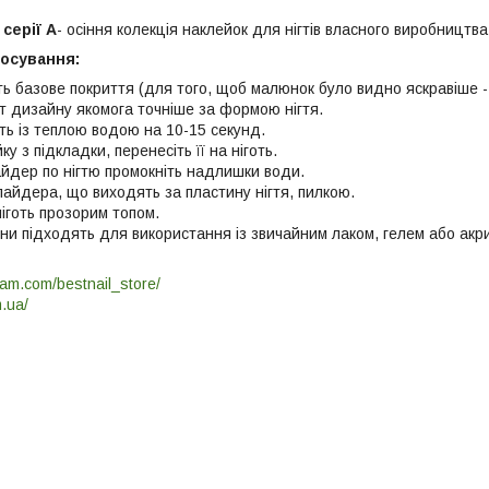
серії A
- осіння колекція наклейок для нігтів власного виробництва 
тосування:
оть базове покриття (для того, щоб малюнок було видно яскравіше -
т дизайну якомога точніше за формою нігтя.
сть із теплою водою на 10-15 секунд.
у з підкладки, перенесіть її на ніготь.
айдер по нігтю промокніть надлишки води.
лайдера, що виходять за пластину нігтя, пилкою.
іготь прозорим топом.
и підходять для використання із звичайним лаком, гелем або ак
ram.com/bestnail_store/
m.ua/