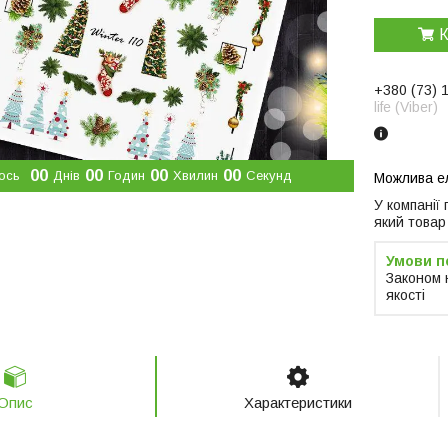
К
+380 (73) 
life (Viber)
0
0
0
0
0
0
0
0
ось
Днів
Годин
Хвилин
Секунд
У компанії
який товар
Законом 
якості
Опис
Характеристики