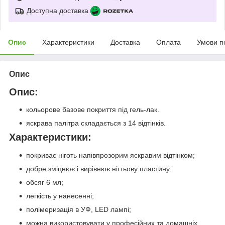
Доступна доставка
Опис
Характеристики
Доставка
Оплата
Умови п
Опис
Опис:
кольорове базове покриття під гель-лак.
яскрава палітра складається з 14 відтінків.
Характеристики:
покриває ніготь напівпрозорим яскравим відтінком;
добре зміцнює і вирівнює нігтьову пластину;
обсяг 6 мл;
легкість у нанесенні;
полімеризація в УФ, LED лампі;
можна використовувати у професійних та домашніх