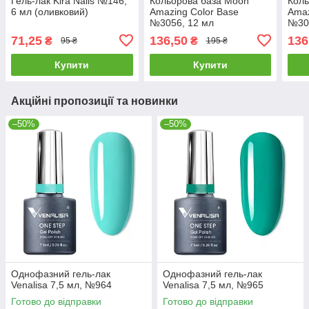
Гель-лак Kira Nails №146,
Кольорова база Moon
Коль
6 мл (оливковий)
Amazing Color Base
Amaz
№3056, 12 мл
№30
71,25
136,50
136
₴
₴
95 ₴
195 ₴
Купити
Купити
Акційні пропозиції та новинки
–50%
–50%
Однофазний гель-лак
Однофазний гель-лак
Venalisa 7,5 мл, №964
Venalisa 7,5 мл, №965
Готово до відправки
Готово до відправки