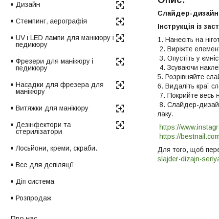
Дизайн
Слайдер-дизайн 
Стемпинг, аерографія
Інструкція із зас
UV і LED лампи для манікюру і
1. Нанесіть на ніг
педикюру
2. Виріжте елемен
3. Опустіть у ємні
Фрезери для манікюру і
4. Зсуваючи наклейк
педикюру
5. Розрівняйте сл
Насадки для фрезера для
6. Видаліть краї с
манікюру
7. Покрийте весь н
8. Слайдер-дизайн
Витяжки для манікюру
лаку.
Дезінфектори та
https://www.instag
стерилізатори
https://bestnail.co
Лосьйони, креми, скраби.
Для того, щоб пере
slajder-dizajn-seriy
Все для депіляції
Діп система
Розпродаж
Про нас