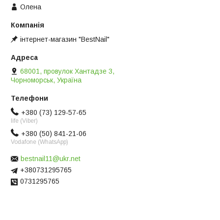
Олена
інтернет-магазин "BestNail"
68001, провулок Хантадзе 3,
Чорноморськ, Україна
+380 (73) 129-57-65
life (Viber)
+380 (50) 841-21-06
Vodafone (WhatsApp)
bestnail11@ukr.net
+380731295765
0731295765