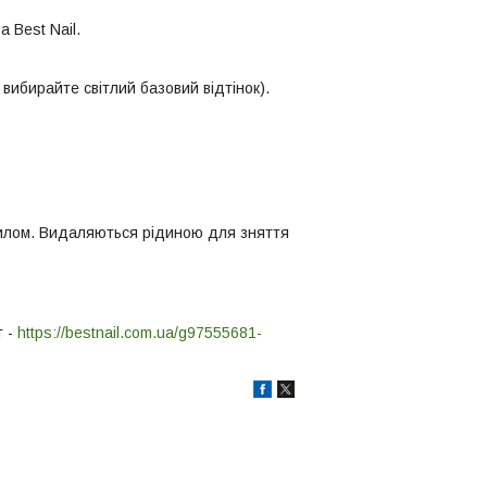
а Best Nail.
 вибирайте світлий базовий відтінок).
рилом. Видаляються рідиною для зняття
т -
https://bestnail.com.ua/g97555681-