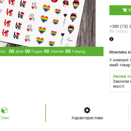
К
+380 (73) 
life (Viber)
0
0
0
0
0
0
0
0
ось
Днів
Годин
Хвилин
Секунд
У компанії
який товар
Законом 
якості
Опис
Характеристики