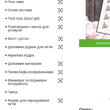
Гель-лаки
Гелеві системи
Полі гель (Acryl gel)
Розм'якчувач і масла для
кутикули
Кисті і дотси
Залишил
Допоміжні рідини для нігтів
Акрилова пудра
Допоміжні матеріали
Пилки,бафи,полірувальники
Манікюрні та педикюрні
інструменти
Типси
Форми для нарощування
нігтів
Опис: