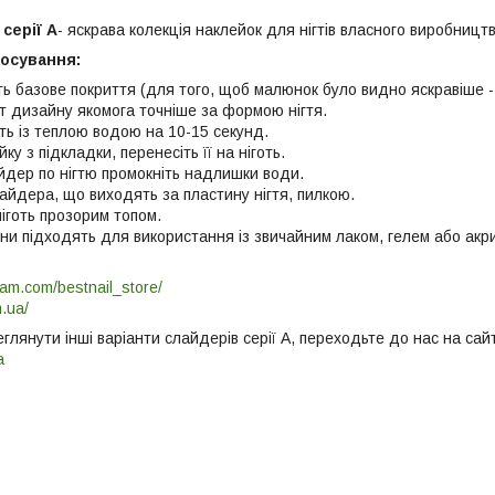
серії A
- яскрава колекція наклейок для нігтів власного виробництв
тосування:
оть базове покриття (для того, щоб малюнок було видно яскравіше -
т дизайну якомога точніше за формою нігтя.
сть із теплою водою на 10-15 секунд.
у з підкладки, перенесіть її на ніготь.
айдер по нігтю промокніть надлишки води.
лайдера, що виходять за пластину нігтя, пилкою.
іготь прозорим топом.
и підходять для використання із звичайним лаком, гелем або ак
ram.com/bestnail_store/
m.ua/
глянути інші варіанти слайдерів серії А, переходьте до нас на сай
a