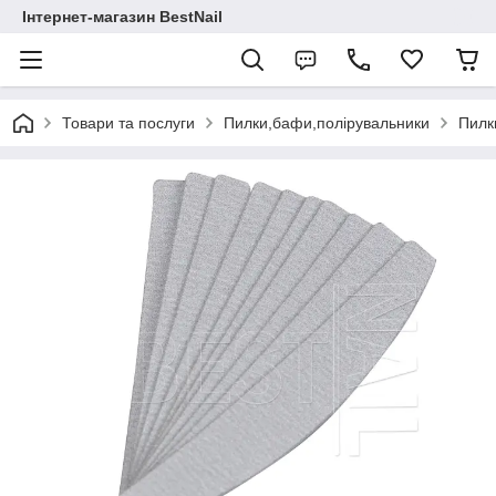
Інтернет-магазин BestNail
Товари та послуги
Пилки,бафи,полірувальники
Пилки