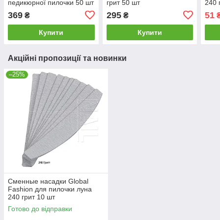
педикюрної пилочки 50 шт
грит 50 шт
240 
80 грит
369
295
51
₴
₴
Купити
Купити
Акційні пропозиції та новинки
–25%
Сменные насадки Global
Fashion для пилочки луна
240 грит 10 шт
Готово до відправки